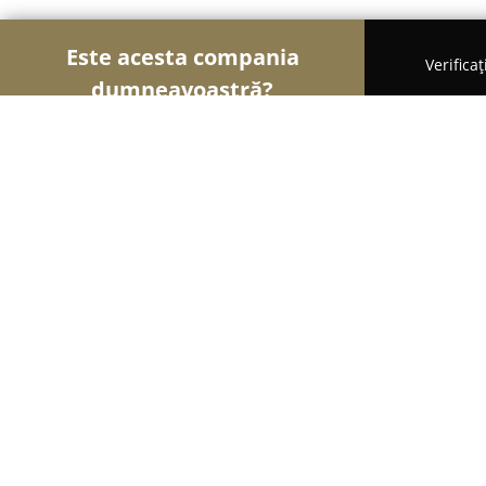
Este acesta compania
Verifica
dumneavoastră?
Șoimii Hotelieri
Hoteluri, Pensiuni, Apartament
Pensiunea Lali Madaras / Lali Panz
9.3
(49)
Mădăraş, Csíkmadaras/Mădăraş Ciuc, str. Egervára
megye/jud./Kreis Harghita
Afișează numărul de telefon