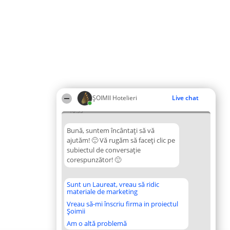
ȘOIMII Hotelieri
Live chat
16:33
Bună, suntem încântați să vă
ajutăm! 🙂 Vă rugăm să faceți clic pe
subiectul de conversație
corespunzător! 🙂
Sunt un Laureat, vreau să ridic
materiale de marketing
Vreau să-mi înscriu firma in proiectul
Șoimii
Am o altă problemă