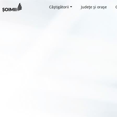
Câștigătorii
Județe și orașe