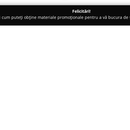
Felicitări!
ți cum puteți obține materiale promoționale pentru a vă bucura d
e - Mădăraş
Pensiunea Lali Madaras / Lali Panzió Csíkmadaras
ió Csíkmadaras
Despre companie:
Pensiunea Lali Mădăraș
este si
Harghita, într-o localitate pitor
Această pensiune se remarcă pr
Ținutului Secuiesc, promovând d
de viață al comunității din zon
 út, nr. 396 szám, Hargita
Unitatea dispune de camere pro
șemineu și dotări moderne prec
ofere un nivel sporit de confor