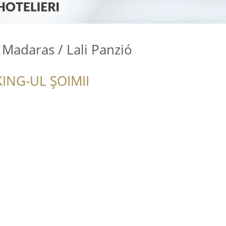
 Madaras / Lali Panzió
ING-UL ȘOIMII