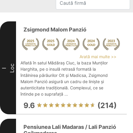
Zsigmond Malom Panzió
Arată mai multe >>
Aflată în satul Mădăraș Ciuc, la baza Munților
Loc
Harghita, pe o insulă retrasă formată la
I
întâlnirea pârâurilor Olt și Madicsa, Zsigmond
Malom Panzió asigură un cadru de liniște și
autenticitate tradițională. Complexul, ce se
întinde pe o suprafață ...
9.6
(214)
Pensiunea Lali Madaras / Lali Panzió