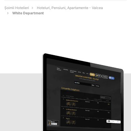
Șoimii Hotelieri
Hoteluri, Pensiuni, Apartamente - Valcea
White Department