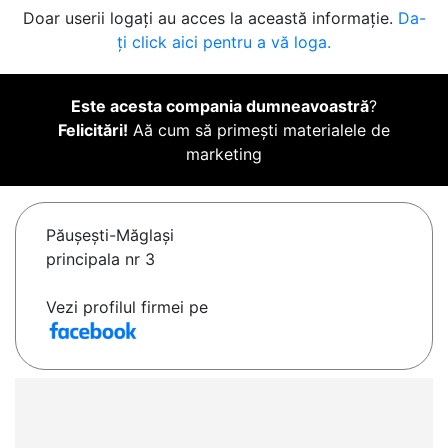
Doar userii logați au acces la această informație.
Da-
ți click aici pentru a vă loga.
Este acesta compania dumneavoastră
?
Felicitări!
Aă cum să primești materialele de
marketing
Păuşeşti-Măglaşi
principala nr 3
Vezi profilul firmei pe