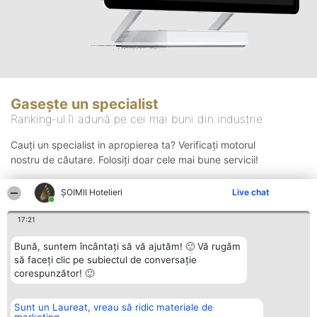
Gasește un specialist
Ranking-ul îi adună pe cei mai buni din industrie
Cauți un specialist in apropierea ta? Verificați motorul
nostru de căutare. Folosiți doar cele mai bune servicii!
ȘOIMII Hotelieri
Live chat
Căutare
17:21
Bună, suntem încântați să vă ajutăm! 🙂 Vă rugăm
să faceți clic pe subiectul de conversație
corespunzător! 🙂
Sunt un Laureat, vreau să ridic materiale de
Organizator Ranking
Plebiscyt
Contact