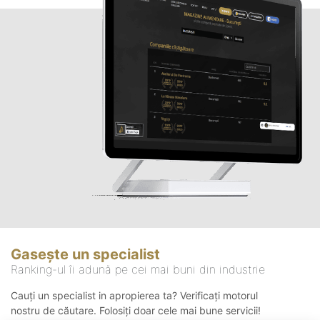
Gasește un specialist
Ranking-ul îi adună pe cei mai buni din industrie
Cauți un specialist in apropierea ta? Verificați motorul
nostru de căutare. Folosiți doar cele mai bune servicii!