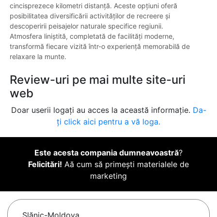
cincisprezece kilometri distanță. Aceste opțiuni oferă
posibilitatea diversificării activităților de recreere și
descoperirii peisajelor naturale specifice regiunii.
Atmosfera liniștită, completată de facilități moderne,
transformă fiecare vizită într-o experiență memorabilă de
relaxare la munte.
Review-uri pe mai multe site-uri
web
Doar userii logați au acces la această informație.
Da-
ți click aici pentru a vă loga.
Este acesta compania dumneavoastră
?
Felicitări!
Aă cum să primești materialele de
marketing
Slănic-Moldova