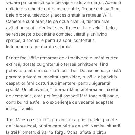
vedere panoramică spre peisajele naturale din jur. Această
unitate dispune de opt camere duble, fiecare echipată cu
baie proprie, televizor și acces gratuit la rețeaua WiFi.
Camerele sunt aranjate pe două niveluri, fiecare nivel
având un spațiu dedicat servirii mesei. La nivelul inferior,
se regăsește o bucătărie complet utilată și un living
spațios, disponibile pentru a spori confortul și
independența pe durata sejurului.
Printre facilitățile remarcat de atractive se numără curtea
extinsă, dotată cu grătar și o terasă primitoare, fiind
potrivite pentru relaxarea în aer liber. De asemenea, există
parcare privată cu monitorizare video, pusă la dispoziția
oaspeților fără costuri suplimentare, pentru siguranță
sporită. Un alt avantaj îl reprezintă acceptarea animalelor
de companie, care pot însoți oaspeții fără taxe adiționale,
contribuind astfel la o experiență de vacanță adaptată
întregii familii.
Todi Mansion se află în proximitatea principalelor puncte
de interes local, printre care pârtia de schi Nemira, situată
la trei kilometri, și Salina Târgu Ocna, aflată la circa