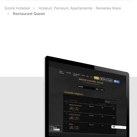
Șoimii Hotelieri
Hoteluri, Pensiuni, Apartamente - Remetea Mare
Restaurant Queen