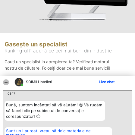
Gasește un specialist
Ranking-ul îi adună pe cei mai buni din industrie
Cauți un specialist in apropierea ta? Verificați motorul
nostru de căutare. Folosiți doar cele mai bune servicii!
ȘOIMII Hotelieri
Live chat
Căutare
03:17
Bună, suntem încântați să vă ajutăm! 🙂 Vă rugăm
să faceți clic pe subiectul de conversație
corespunzător! 🙂
Sunt un Laureat, vreau să ridic materiale de
Organizator Ranking
Plebiscyt
Contact