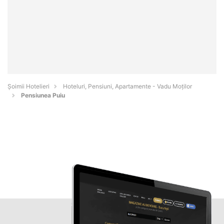
Șoimii Hotelieri
Hoteluri, Pensiuni, Apartamente - Vadu Moţilor
Pensiunea Puiu