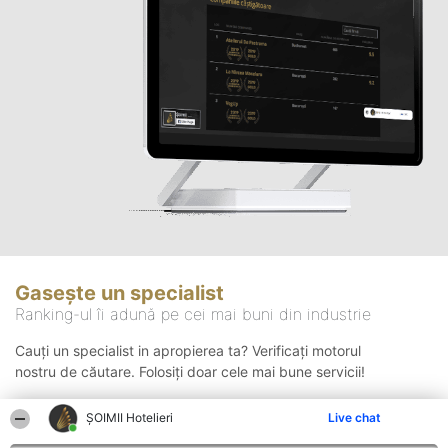
Gasește un specialist
Ranking-ul îi adună pe cei mai buni din industrie
Cauți un specialist in apropierea ta? Verificați motorul
nostru de căutare. Folosiți doar cele mai bune servicii!
ȘOIMII Hotelieri
Live chat
Căutare