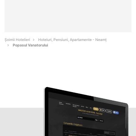
Șoimii Hotelieri
Hoteluri, Pensiuni, Apartamente - Neamţ
Popasul Vanatorului