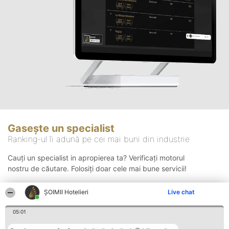
Gasește un specialist
Ranking-ul îi adună pe cei mai buni din industrie
Cauți un specialist in apropierea ta? Verificați motorul
nostru de căutare. Folosiți doar cele mai bune servicii!
ȘOIMII Hotelieri
Live chat
Căutare
05:01