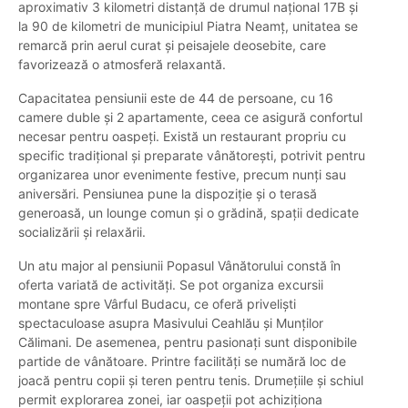
aproximativ 3 kilometri distanță de drumul național 17B și
la 90 de kilometri de municipiul Piatra Neamț, unitatea se
remarcă prin aerul curat și peisajele deosebite, care
favorizează o atmosferă relaxantă.
Capacitatea pensiunii este de 44 de persoane, cu 16
camere duble și 2 apartamente, ceea ce asigură confortul
necesar pentru oaspeți. Există un restaurant propriu cu
specific tradițional și preparate vânătorești, potrivit pentru
organizarea unor evenimente festive, precum nunți sau
aniversări. Pensiunea pune la dispoziție și o terasă
generoasă, un lounge comun și o grădină, spații dedicate
socializării și relaxării.
Un atu major al pensiunii Popasul Vânătorului constă în
oferta variată de activități. Se pot organiza excursii
montane spre Vârful Budacu, ce oferă priveliști
spectaculoase asupra Masivului Ceahlău și Munților
Călimani. De asemenea, pentru pasionați sunt disponibile
partide de vânătoare. Printre facilități se numără loc de
joacă pentru copii și teren pentru tenis. Drumețiile și schiul
permit explorarea zonei, iar oaspeții pot achiziționa