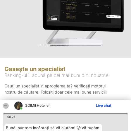
Gasește un specialist
Ranking-ul îi adună pe cei mai buni din industrie
Cauți un specialist in apropierea ta? Verificați motorul
nostru de căutare. Folosiți doar cele mai bune servicii!
ȘOIMII Hotelieri
Live chat
Căutare
00:26
Bună, suntem încântați să vă ajutăm! 🙂 Vă rugăm