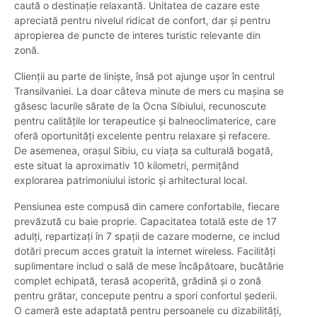
caută o destinație relaxantă. Unitatea de cazare este
apreciată pentru nivelul ridicat de confort, dar și pentru
apropierea de puncte de interes turistic relevante din
zonă.
Clienții au parte de liniște, însă pot ajunge ușor în centrul
Transilvaniei. La doar câteva minute de mers cu mașina se
găsesc lacurile sărate de la Ocna Sibiului, recunoscute
pentru calitățile lor terapeutice și balneoclimaterice, care
oferă oportunități excelente pentru relaxare și refacere.
De asemenea, orașul Sibiu, cu viața sa culturală bogată,
este situat la aproximativ 10 kilometri, permițând
explorarea patrimoniului istoric și arhitectural local.
Pensiunea este compusă din camere confortabile, fiecare
prevăzută cu baie proprie. Capacitatea totală este de 17
adulți, repartizați în 7 spații de cazare moderne, ce includ
dotări precum acces gratuit la internet wireless. Facilități
suplimentare includ o sală de mese încăpătoare, bucătărie
complet echipată, terasă acoperită, grădină și o zonă
pentru grătar, concepute pentru a spori confortul șederii.
O cameră este adaptată pentru persoanele cu dizabilități,