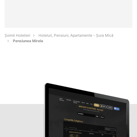
Șoimii Hotelieri
Hoteluri, Pensiuni, Apartamente - Şura Mică
Pensiunea Mirela