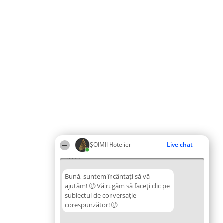
ȘOIMII Hotelieri
Live chat
03:09
Bună, suntem încântați să vă
ajutăm! 🙂 Vă rugăm să faceți clic pe
subiectul de conversație
corespunzător! 🙂