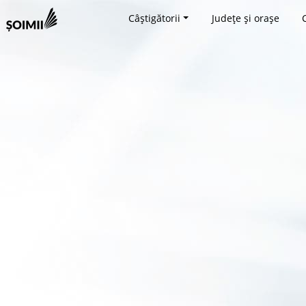
Câștigătorii
Județe și orașe