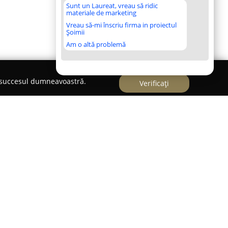
Sunt un Laureat, vreau să ridic
materiale de marketing
Vreau să-mi înscriu firma in proiectul
Șoimii
Am o altă problemă
e succesul dumneavoastră.
Verificați
in Mihăești,
Pensiunea Maria Mihaești
se remarcă
are, concepută pentru o experiență de relaxare,
se desprindă de agitația zilnică. Această pensiune
cilităților pe care le pune la dispoziție,