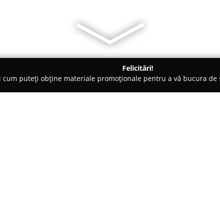
Felicitări!
ți cum puteți obține materiale promoționale pentru a vă bucura d
 - Argeş
Pensiunea Maria Mihaesti
Despre companie:
Aflată într-o regiune scenică d
printr-o ofertă modernă de caz
potrivită celor care doresc să 
atrage atenția prin varietatea fa