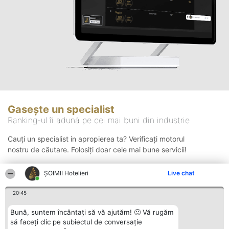
Gasește un specialist
Ranking-ul îi adună pe cei mai buni din industrie
Cauți un specialist in apropierea ta? Verificați motorul
nostru de căutare. Folosiți doar cele mai bune servicii!
ȘOIMII Hotelieri
Live chat
Căutare
20:45
Bună, suntem încântați să vă ajutăm! 🙂 Vă rugăm
să faceți clic pe subiectul de conversație