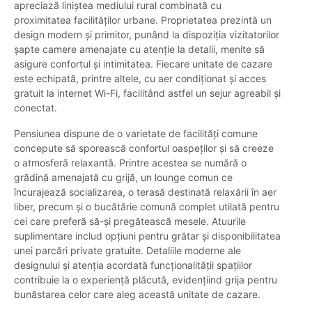
apreciază liniștea mediului rural combinată cu
proximitatea facilităților urbane. Proprietatea prezintă un
design modern și primitor, punând la dispoziția vizitatorilor
șapte camere amenajate cu atenție la detalii, menite să
asigure confortul și intimitatea. Fiecare unitate de cazare
este echipată, printre altele, cu aer condiționat și acces
gratuit la internet Wi-Fi, facilitând astfel un sejur agreabil și
conectat.
Pensiunea dispune de o varietate de facilități comune
concepute să sporească confortul oaspeților și să creeze
o atmosferă relaxantă. Printre acestea se numără o
grădină amenajată cu grijă, un lounge comun ce
încurajează socializarea, o terasă destinată relaxării în aer
liber, precum și o bucătărie comună complet utilată pentru
cei care preferă să-și pregătească mesele. Atuurile
suplimentare includ opțiuni pentru grătar și disponibilitatea
unei parcări private gratuite. Detaliile moderne ale
designului și atenția acordată funcționalității spațiilor
contribuie la o experiență plăcută, evidențiind grija pentru
bunăstarea celor care aleg această unitate de cazare.