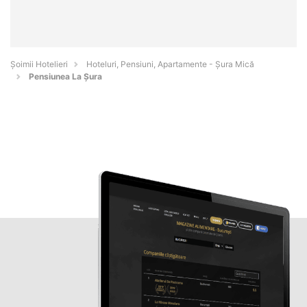
Șoimii Hotelieri
Hoteluri, Pensiuni, Apartamente - Şura Mică
Pensiunea La Șura