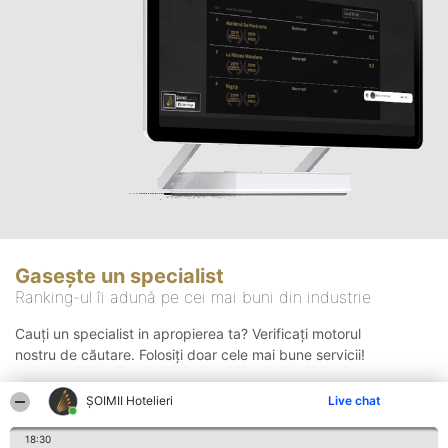
Gasește un specialist
Ranking-ul îi adună pe cei mai buni din industrie
Cauți un specialist in apropierea ta? Verificați motorul
nostru de căutare. Folosiți doar cele mai bune servicii!
ȘOIMII Hotelieri
Live chat
Căutare
18:30