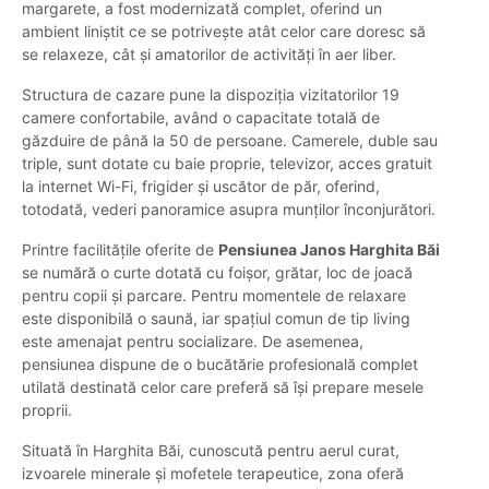
margarete, a fost modernizată complet, oferind un
ambient liniștit ce se potrivește atât celor care doresc să
se relaxeze, cât și amatorilor de activități în aer liber.
Structura de cazare pune la dispoziția vizitatorilor 19
camere confortabile, având o capacitate totală de
găzduire de până la 50 de persoane. Camerele, duble sau
triple, sunt dotate cu baie proprie, televizor, acces gratuit
la internet Wi-Fi, frigider și uscător de păr, oferind,
totodată, vederi panoramice asupra munților înconjurători.
Printre facilitățile oferite de
Pensiunea Janos Harghita Băi
se numără o curte dotată cu foișor, grătar, loc de joacă
pentru copii și parcare. Pentru momentele de relaxare
este disponibilă o saună, iar spațiul comun de tip living
este amenajat pentru socializare. De asemenea,
pensiunea dispune de o bucătărie profesională complet
utilată destinată celor care preferă să își prepare mesele
proprii.
Situată în Harghita Băi, cunoscută pentru aerul curat,
izvoarele minerale și mofetele terapeutice, zona oferă