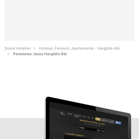
Șoimii Hotelieri
Hoteluri, Pensiuni, Apartamente - Harghita-Băi
Pensiunea Janos Harghita Băi