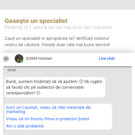
Gasește un specialist
Ranking-ul îi adună pe cei mai buni din industrie
Cauți un specialist in apropierea ta? Verificați motorul
nostru de căutare. Folosiți doar cele mai bune servicii!
ȘOIMII Hotelieri
Live chat
Căutare
05:50
Bună, suntem încântați să vă ajutăm! 🙂 Vă rugăm
să faceți clic pe subiectul de conversație
corespunzător! 🙂
Sunt un Laureat, vreau să ridic materiale de
Organizator Ranking
Plebiscyt
Contact
marketing
BRIGHT SOLUTIONS BR SRL
Câștigătorii
Contact
Aleea Timisul De Sus 2 Bl. A30
Lista Tuturor
Vreau să-mi înscriu firma in proiectul Șoimii
Sc. A Et. 4 Ap. 13 Cod 061952
Laureaților
Am o altă problemă
București
Reguli
CUI 36737675
Statut
tel: +40 770 990 492
Politica de