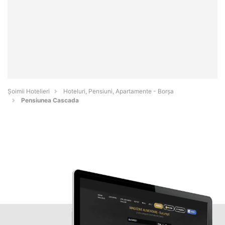
Șoimii Hotelieri
Hoteluri, Pensiuni, Apartamente - Borşa
Pensiunea Cascada