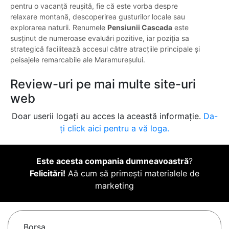
pentru o vacanță reușită, fie că este vorba despre
relaxare montană, descoperirea gusturilor locale sau
explorarea naturii. Renumele
Pensiunii Cascada
este
susținut de numeroase evaluări pozitive, iar poziția sa
strategică facilitează accesul către atracțiile principale și
peisajele remarcabile ale Maramureșului.
Review-uri pe mai multe site-uri
web
Doar userii logați au acces la această informație.
Da-
ți click aici pentru a vă loga.
Este acesta compania dumneavoastră
?
Felicitări!
Aă cum să primești materialele de
marketing
Borşa