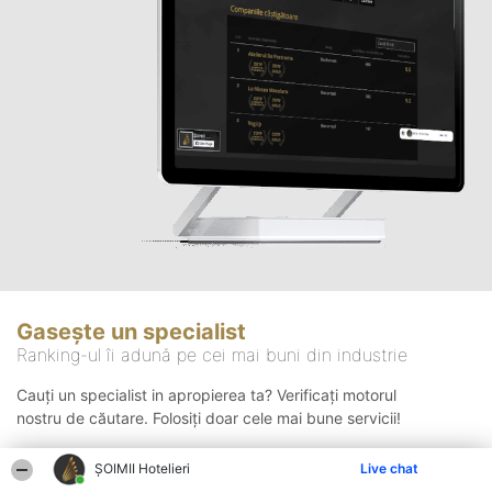
Gasește un specialist
Ranking-ul îi adună pe cei mai buni din industrie
Cauți un specialist in apropierea ta? Verificați motorul
nostru de căutare. Folosiți doar cele mai bune servicii!
ȘOIMII Hotelieri
Live chat
Căutare