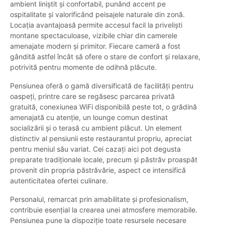
ambient liniștit și confortabil, punând accent pe
ospitalitate și valorificând peisajele naturale din zonă.
Locația avantajoasă permite accesul facil la priveliști
montane spectaculoase, vizibile chiar din camerele
amenajate modern și primitor. Fiecare cameră a fost
gândită astfel încât să ofere o stare de confort și relaxare,
potrivită pentru momente de odihnă plăcute.
Pensiunea oferă o gamă diversificată de facilități pentru
oaspeți, printre care se regăsesc parcarea privată
gratuită, conexiunea WiFi disponibilă peste tot, o grădină
amenajată cu atenție, un lounge comun destinat
socializării și o terasă cu ambient plăcut. Un element
distinctiv al pensiunii este restaurantul propriu, apreciat
pentru meniul său variat. Cei cazați aici pot degusta
preparate tradiționale locale, precum și păstrăv proaspăt
provenit din propria păstrăvărie, aspect ce intensifică
autenticitatea ofertei culinare.
Personalul, remarcat prin amabilitate și profesionalism,
contribuie esențial la crearea unei atmosfere memorabile.
Pensiunea pune la dispoziție toate resursele necesare