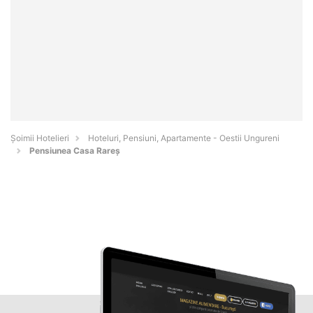
Șoimii Hotelieri
Hoteluri, Pensiuni, Apartamente - Oestii Ungureni
Pensiunea Casa Rareș