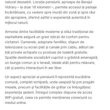
natural deosebit. Locația pensiunii, aproape de Barajul
Vidraru – la doar 16 kilometri –, permite accesul la peisaje
încântătoare, cu vedere spre munții din zonă și spre râul
din apropiere, oferind astfel o experiență autentică în
mijlocul naturii.
Armonia dintre facilitățile moderne și stilul tradițional de
ospitalitate asigură un grad ridicat de confort pentru
vizitatori. Camerele, adaptate familiilor, dispun de
televizoare cu ecran plat și canale prin cablu, alături de
băi private echipate cu produse de toaletă gratuite.
Spațiile destinate socializării cuprind o grădină amenajată,
un lounge comun și o terasă, ideale atât pentru relaxare,
cât și pentru interacțiuni în aer liber.
Un aspect apreciat al pensiunii îl reprezintă bucătăria
comună, complet echipată, unde oaspeții își pot pregăti
mesele, precum și facilitățile de grătar ce îmbogățesc
experiența șederii. Întregul complex dispune de acces
WiFi gratuit, ceea ce permite menținerea conexiunii cu
mediul online.