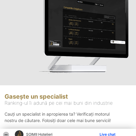
Gasește un specialist
Ranking-ul îi adună pe cei mai buni din industrie
Cauți un specialist in apropierea ta? Verificați motorul
nostru de căutare. Folosiți doar cele mai bune servicii!
ȘOIMII Hotelieri
Live chat