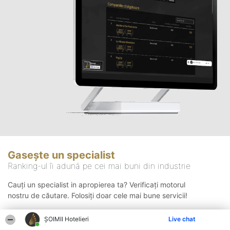
Gasește un specialist
Ranking-ul îi adună pe cei mai buni din industrie
Cauți un specialist in apropierea ta? Verificați motorul
nostru de căutare. Folosiți doar cele mai bune servicii!
ȘOIMII Hotelieri
Live chat
Căutare