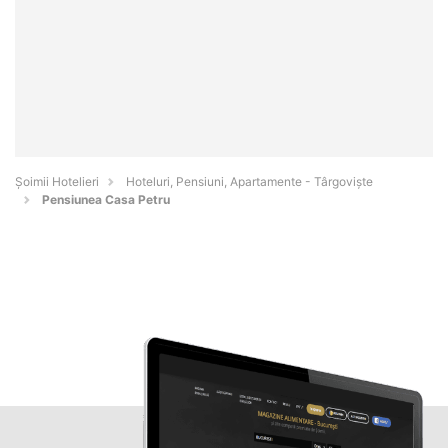
Șoimii Hotelieri
Hoteluri, Pensiuni, Apartamente - Târgovişte
Pensiunea Casa Petru