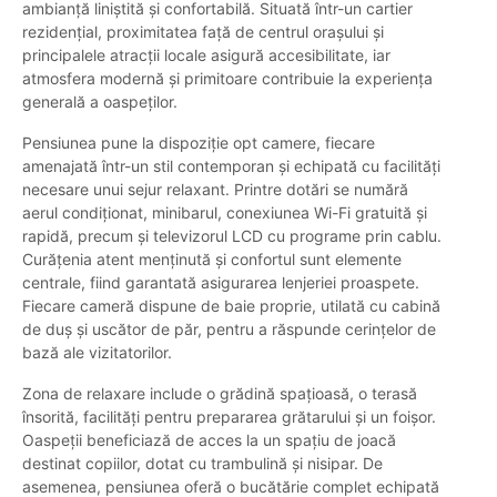
ambianță liniștită și confortabilă. Situată într-un cartier
rezidențial, proximitatea față de centrul orașului și
principalele atracții locale asigură accesibilitate, iar
atmosfera modernă și primitoare contribuie la experiența
generală a oaspeților.
Pensiunea pune la dispoziție opt camere, fiecare
amenajată într-un stil contemporan și echipată cu facilități
necesare unui sejur relaxant. Printre dotări se numără
aerul condiționat, minibarul, conexiunea Wi-Fi gratuită și
rapidă, precum și televizorul LCD cu programe prin cablu.
Curățenia atent menținută și confortul sunt elemente
centrale, fiind garantată asigurarea lenjeriei proaspete.
Fiecare cameră dispune de baie proprie, utilată cu cabină
de duș și uscător de păr, pentru a răspunde cerințelor de
bază ale vizitatorilor.
Zona de relaxare include o grădină spațioasă, o terasă
însorită, facilități pentru prepararea grătarului și un foișor.
Oaspeții beneficiază de acces la un spațiu de joacă
destinat copiilor, dotat cu trambulină și nisipar. De
asemenea, pensiunea oferă o bucătărie complet echipată