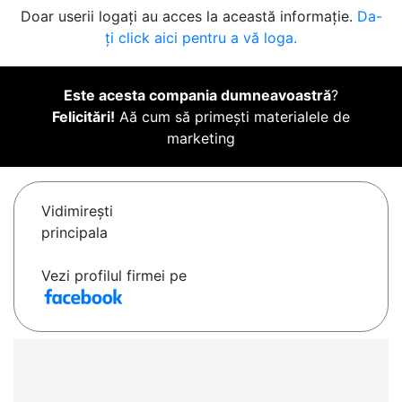
Doar userii logați au acces la această informație.
Da-
ți click aici pentru a vă loga.
Este acesta compania dumneavoastră
?
Felicitări!
Aă cum să primești materialele de
marketing
Vidimireşti
principala
Vezi profilul firmei pe