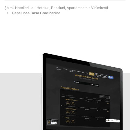
Șoimii Hotelieri
Hoteluri, Pensiuni, Apartamente - Vidimireşti
Pensiunea Casa Gradinarilor