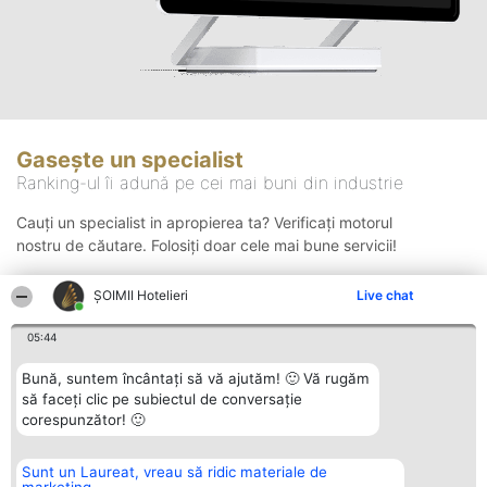
Gasește un specialist
Ranking-ul îi adună pe cei mai buni din industrie
Cauți un specialist in apropierea ta? Verificați motorul
nostru de căutare. Folosiți doar cele mai bune servicii!
ȘOIMII Hotelieri
Live chat
Căutare
05:44
Bună, suntem încântați să vă ajutăm! 🙂 Vă rugăm
să faceți clic pe subiectul de conversație
corespunzător! 🙂
Sunt un Laureat, vreau să ridic materiale de
Organizator Ranking
Plebiscyt
Contact