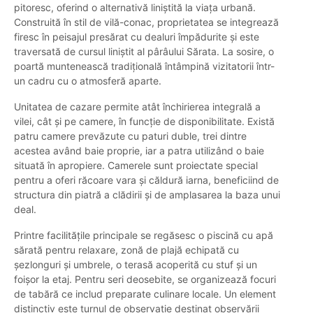
pitoresc, oferind o alternativă liniștită la viața urbană.
Construită în stil de vilă-conac, proprietatea se integrează
firesc în peisajul presărat cu dealuri împădurite și este
traversată de cursul liniștit al pârâului Sărata. La sosire, o
poartă muntenească tradițională întâmpină vizitatorii într-
un cadru cu o atmosferă aparte.
Unitatea de cazare permite atât închirierea integrală a
vilei, cât și pe camere, în funcție de disponibilitate. Există
patru camere prevăzute cu paturi duble, trei dintre
acestea având baie proprie, iar a patra utilizând o baie
situată în apropiere. Camerele sunt proiectate special
pentru a oferi răcoare vara și căldură iarna, beneficiind de
structura din piatră a clădirii și de amplasarea la baza unui
deal.
Printre facilitățile principale se regăsesc o piscină cu apă
sărată pentru relaxare, zonă de plajă echipată cu
șezlonguri și umbrele, o terasă acoperită cu stuf și un
foișor la etaj. Pentru seri deosebite, se organizează focuri
de tabără ce includ preparate culinare locale. Un element
distinctiv este turnul de observație destinat observării