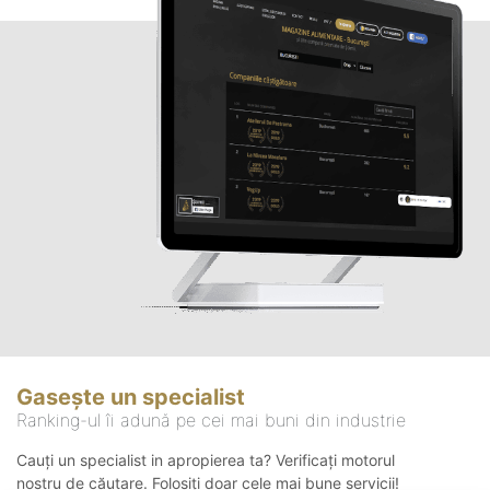
Gasește un specialist
Ranking-ul îi adună pe cei mai buni din industrie
Cauți un specialist in apropierea ta? Verificați motorul
nostru de căutare. Folosiți doar cele mai bune servicii!