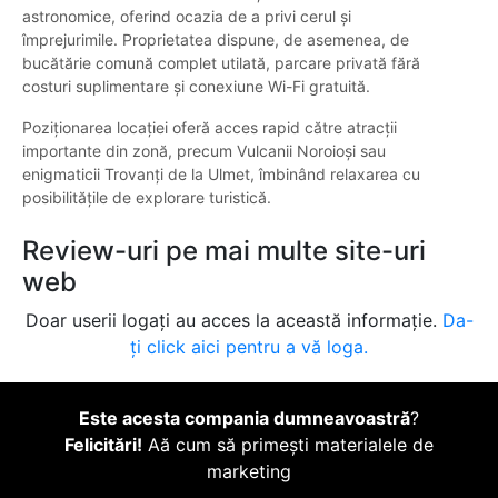
astronomice, oferind ocazia de a privi cerul și
împrejurimile. Proprietatea dispune, de asemenea, de
bucătărie comună complet utilată, parcare privată fără
costuri suplimentare și conexiune Wi-Fi gratuită.
Poziționarea locației oferă acces rapid către atracții
importante din zonă, precum Vulcanii Noroioși sau
enigmaticii Trovanți de la Ulmet, îmbinând relaxarea cu
posibilitățile de explorare turistică.
Review-uri pe mai multe site-uri
web
Doar userii logați au acces la această informație.
Da-
ți click aici pentru a vă loga.
Este acesta compania dumneavoastră
?
Felicitări!
Aă cum să primești materialele de
marketing