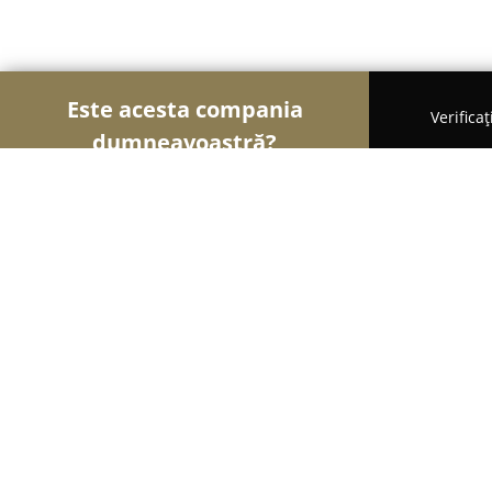
Este acesta compania
Verifica
dumneavoastră?
Șoimii Hotelieri
Hoteluri, Pensiuni, Apartament
Restaurant Brancovenesc
8
(203)
Câmpulung, Strada Constantin Brancoveanu nr. 