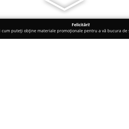
Felicitări!
ți cum puteți obține materiale promoționale pentru a vă bucura d
e - Câmpulung
Restaurant Brancovenesc
Despre companie:
Aflat în centrul municipiului 
apreciat pentru atmosfera sa p
care o oferă. Renumit pentru p
restaurantul se remarcă prin re
satisfacă cele mai rafinate gus
generozitatea lor, reflectând p
48
asigurarea unei mese îndestul