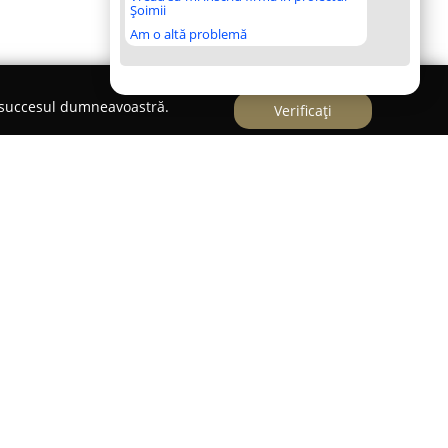
Șoimii
Am o altă problemă
e succesul dumneavoastră.
Verificați
Câmpulung,
Restaurant Brancovenesc
este
rimitoare și experiența culinară autentică pe
reparatele specifice bucătăriei românești,
țete tradiționale realizate cu grijă, menite să
turi. Porțiile sunt recunoscute pentru
reocuparea pentru confortul oaspeților și pentru
ătoare.