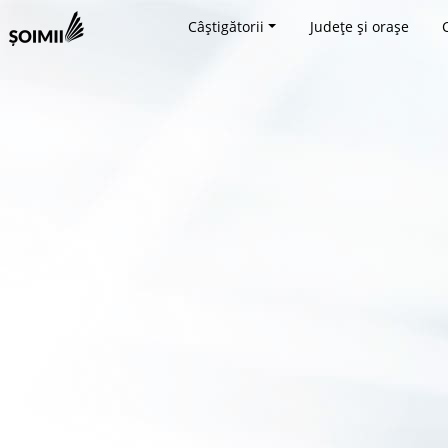
Câștigătorii
Județe și orașe