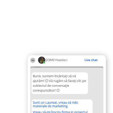
ȘOIMII Hotelieri
Live chat
04:20
Bună, suntem încântați să vă
ajutăm! 🙂 Vă rugăm să faceți clic pe
subiectul de conversație
corespunzător! 🙂
Sunt un Laureat, vreau să ridic
materiale de marketing
Vreau să-mi înscriu firma in proiectul