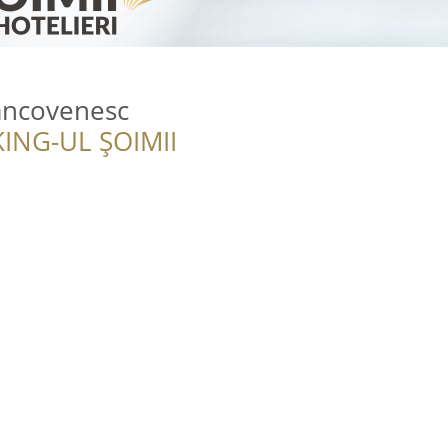
ancovenesc
ING-UL ȘOIMII