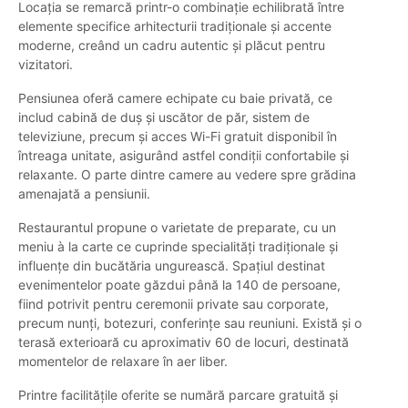
Locația se remarcă printr-o combinație echilibrată între
elemente specifice arhitecturii tradiționale și accente
moderne, creând un cadru autentic și plăcut pentru
vizitatori.
Pensiunea oferă camere echipate cu baie privată, ce
includ cabină de duș și uscător de păr, sistem de
televiziune, precum și acces Wi-Fi gratuit disponibil în
întreaga unitate, asigurând astfel condiții confortabile și
relaxante. O parte dintre camere au vedere spre grădina
amenajată a pensiunii.
Restaurantul propune o varietate de preparate, cu un
meniu à la carte ce cuprinde specialități tradiționale și
influențe din bucătăria ungurească. Spațiul destinat
evenimentelor poate găzdui până la 140 de persoane,
fiind potrivit pentru ceremonii private sau corporate,
precum nunți, botezuri, conferințe sau reuniuni. Există și o
terasă exterioară cu aproximativ 60 de locuri, destinată
momentelor de relaxare în aer liber.
Printre facilitățile oferite se numără parcare gratuită și