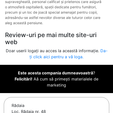
supravegheată, personal calificat și prietenos care asigură
o atmosferă ospitalieră, spații dedicate pentru fumători,
precum și un loc de joacă special amenajat pentru copii,
adresându-se astfel nevoilor diverse ale tuturor celor care
aleg această pensiune.
Review-uri pe mai multe site-uri
web
Doar userii logați au acces la această informație.
Da-
ți click aici pentru a vă loga.
Este acesta compania dumneavoastră
?
Felicitări!
Aă cum să primești materialele de
marketing
Rădaia
Loc. Rădaia nr. 48