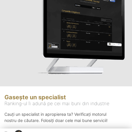
Gasește un specialist
Ranking-ul îi adună pe cei mai buni din industrie
Cauți un specialist in apropierea ta? Verificați motorul
nostru de căutare. Folosiți doar cele mai bune servicii!