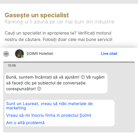
Gasește un specialist
Ranking-ul îi adună pe cei mai buni din industrie
Cauți un specialist in apropierea ta? Verificați motorul
nostru de căutare. Folosiți doar cele mai bune servicii!
ȘOIMII Hotelieri
Live chat
Căutare
10:06
Bună, suntem încântați să vă ajutăm! 🙂 Vă rugăm
să faceți clic pe subiectul de conversație
corespunzător! 🙂
Sunt un Laureat, vreau să ridic materiale de
Organizator Ranking
Plebiscyt
Contact
marketing
BRIGHT SOLUTIONS BR SRL
Câștigătorii
Contact
Aleea Timisul De Sus 2 Bl. A30
Lista Tuturor
Vreau să-mi înscriu firma in proiectul Șoimii
Sc. A Et. 4 Ap. 13 Cod 061952
Laureaților
Am o altă problemă
București
Reguli
CUI 36737675
Statut
tel: +40 770 990 492
Politica de
confidențialitate