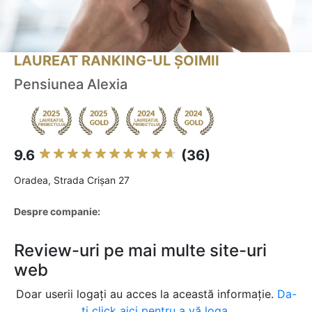
LAUREAT RANKING-UL ȘOIMII
Pensiunea Alexia
9.6
(36)
Oradea, Strada Crișan 27
Despre companie:
Review-uri pe mai multe site-uri
web
Doar userii logați au acces la această informație.
Da-
ți click aici pentru a vă loga.