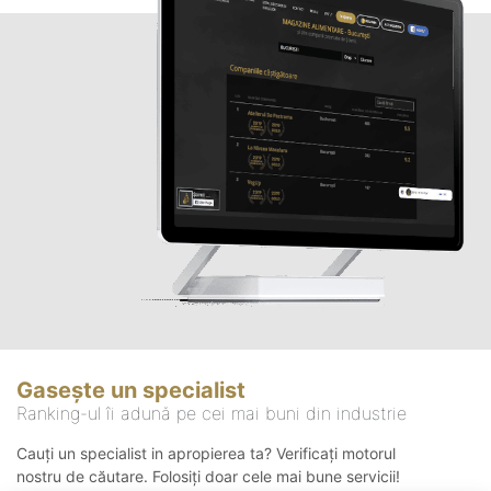
Gasește un specialist
Ranking-ul îi adună pe cei mai buni din industrie
Cauți un specialist in apropierea ta? Verificați motorul
nostru de căutare. Folosiți doar cele mai bune servicii!