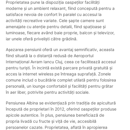
Proprietatea pune la dispoziția oaspeților facilități
moderne și un ambient relaxant, fiind concepută pentru a
satisface nevoia de confort în paralel cu accesul la
activități recreative variate. Cele șapte camere sunt
amenajate cu atenție pentru detalii, fiind spațioase și
luminoase, fiecare având baie proprie, balcon și televizor,
iar unele oferă priveliști către grădină.
Așezarea pensiunii oferă un avantaj semnificativ, aceasta
fiind situată la o distanță redusă de Aeroportul
Internațional Avram Iancu Cluj, ceea ce facilitează accesul
pentru turiști. În incintă există parcare privată gratuită și
acces la internet wireless pe întreaga suprafață. Zonele
comune includ o bucătărie complet utilată pentru folosirea
personală, un lounge confortabil și facilități pentru grătar
în aer liber, potrivite pentru activități sociale.
Pensiunea Albina se evidențiază prin tradiția de apicultură
începută de proprietari în 2012, oferind oaspeților produse
apicole autentice. În plus, pensiunea beneficiază de
propria livadă cu fructe și viță de vie, accesibilă
persoanelor cazate. Proprietatea, aflată în apropierea