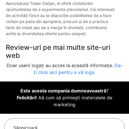
Aeroclubului Traian Darjan, le oferă vizitatorilor
oportunitatea de a experimenta planorismul. Cei interesați
de activități fizice au la dispoziție posibilitatea de a face
ciclism pe pista din apropiere, precum și de a practica
tenis de masă sau de a merge în drumeții, contribuind
astfel la diversitatea ofertei pentru oaspeți.
Review-uri pe mai multe site-uri
web
Doar userii logați au acces la această informație.
Da-
ți click aici pentru a vă loga.
Este acesta compania dumneavoastră
?
Felicitări!
Aă cum să primești materialele de
marketing
Sânnicoară