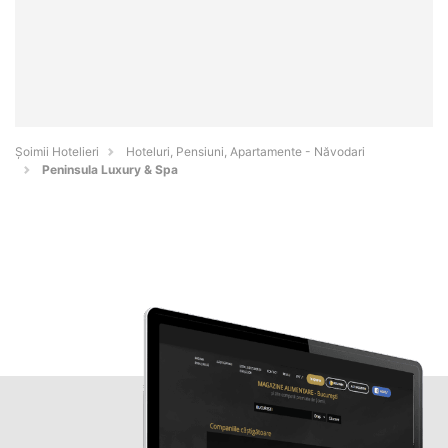
Șoimii Hotelieri
Hoteluri, Pensiuni, Apartamente - Năvodari
Peninsula Luxury & Spa