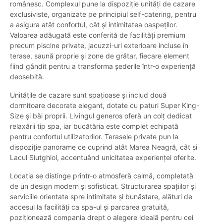
românesc. Complexul pune la dispoziție unități de cazare
exclusiviste, organizate pe principiul self-catering, pentru
a asigura atât confortul, cât și intimitatea oaspeților.
Valoarea adăugată este conferită de facilități premium
precum piscine private, jacuzzi-uri exterioare incluse în
terase, saună proprie și zone de grătar, fiecare element
fiind gândit pentru a transforma șederile într-o experiență
deosebită.
Unitățile de cazare sunt spațioase și includ două
dormitoare decorate elegant, dotate cu paturi Super King-
Size și băi proprii. Livingul generos oferă un colț dedicat
relaxării tip spa, iar bucătăria este complet echipată
pentru confortul utilizatorilor. Terasele private pun la
dispoziție panorame ce cuprind atât Marea Neagră, cât și
Lacul Siutghiol, accentuând unicitatea experienței oferite.
Locația se distinge printr-o atmosferă calmă, completată
de un design modern și sofisticat. Structurarea spațiilor și
serviciile orientate spre intimitate și bunăstare, alături de
accesul la facilități ca spa-ul și parcarea gratuită,
poziționează compania drept o alegere ideală pentru cei