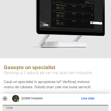
Gasește un specialist
Ranking-ul îi adună pe cei mai buni din industrie
Cauți un specialist in apropierea ta? Verificați motorul
nostru de căutare. Folosiți doar cele mai bune servicii!
ȘOIMII Hotelieri
Live chat
Căutare
12:50