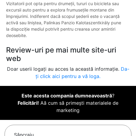
Vizitatorii pot opta pentru drumeții, tururi cu bicicleta sau
excursii auto pentru a explora frumusețile montane din
împrejurimi. Indiferent dacă scopul șederii este o vacanță
activă sau liniștea, Palinkas Panzio Kalotaszentkirály pune
la dispoziție mediul potrivit pentru crearea unor amintiri
deosebite.
Review-uri pe mai multe site-uri
web
Doar userii logați au acces la această informație.
Da-
ți click aici pentru a vă loga.
Este acesta compania dumneavoastră
?
Felicitări!
Aă cum să primești materialele de
marketing
Sâncraiu