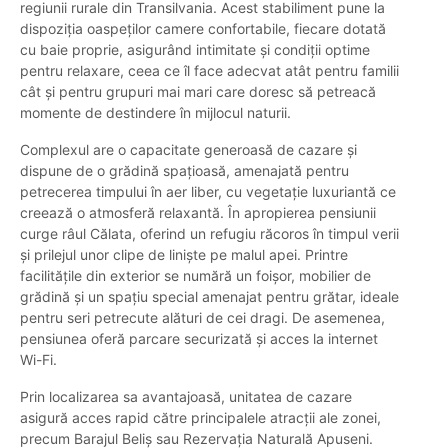
regiunii rurale din Transilvania. Acest stabiliment pune la
dispoziția oaspeților camere confortabile, fiecare dotată
cu baie proprie, asigurând intimitate și condiții optime
pentru relaxare, ceea ce îl face adecvat atât pentru familii
cât și pentru grupuri mai mari care doresc să petreacă
momente de destindere în mijlocul naturii.
Complexul are o capacitate generoasă de cazare și
dispune de o grădină spațioasă, amenajată pentru
petrecerea timpului în aer liber, cu vegetație luxuriantă ce
creează o atmosferă relaxantă. În apropierea pensiunii
curge râul Călata, oferind un refugiu răcoros în timpul verii
și prilejul unor clipe de liniște pe malul apei. Printre
facilitățile din exterior se numără un foișor, mobilier de
grădină și un spațiu special amenajat pentru grătar, ideale
pentru seri petrecute alături de cei dragi. De asemenea,
pensiunea oferă parcare securizată și acces la internet
Wi-Fi.
Prin localizarea sa avantajoasă, unitatea de cazare
asigură acces rapid către principalele atracții ale zonei,
precum Barajul Beliș sau Rezervația Naturală Apuseni.