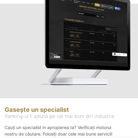
Gasește un specialist
Ranking-ul îi adună pe cei mai buni din industrie
Cauți un specialist in apropierea ta? Verificați motorul
nostru de căutare. Folosiți doar cele mai bune servicii!