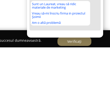
Sunt un Laureat, vreau să ridic
materiale de marketing
Vreau să-mi înscriu firma in proiectul
Șoimii
Am o altă problemă
e succesul dumneavoastră.
Verificați
al localității Vama Veche, la doar câțiva pași de
a
propune o atmosferă ospitalieră, punând
Unitatea de cazare combină facilități moderne cu
 face potrivită pentru persoanele interesate de o