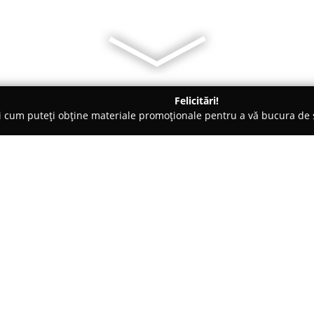
Felicitări!
ți cum puteți obține materiale promoționale pentru a vă bucura d
e - Vama Veche
Pagini din Vama
Despre companie:
Situată în centrul plin de viață 
Plaja Amphora,
Pagini din Vam
accent pe relaxare și confort. 
o ambianță liniștită, ceea ce o