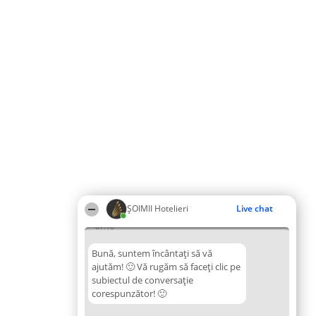
ȘOIMII Hotelieri
Live chat
07:16
Bună, suntem încântați să vă
ajutăm! 🙂 Vă rugăm să faceți clic pe
subiectul de conversație
corespunzător! 🙂