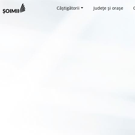
Câștigătorii
Județe și orașe