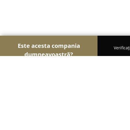
Este acesta compania
Verifica
dumneavoastră?
Șoimii Hotelieri
Hoteluri, Pensiuni, Apartament
Pagini din Vama
9.6
(95)