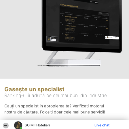
Gasește un specialist
Ranking-ul îi adună pe cei mai buni din industrie
Cauți un specialist in apropierea ta? Verificați motorul
nostru de căutare. Folosiți doar cele mai bune servicii!
ȘOIMII Hotelieri
Live chat