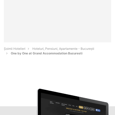
Șoimii Hotelieri
Hoteluri, Pensiuni, Apartamente - Bucureşti
One by One at Grand Accommodation Bucuresti