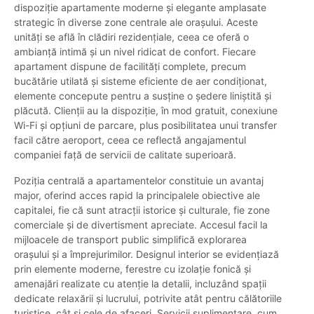
dispoziție apartamente moderne și elegante amplasate
strategic în diverse zone centrale ale orașului. Aceste
unități se află în clădiri rezidențiale, ceea ce oferă o
ambianță intimă și un nivel ridicat de confort. Fiecare
apartament dispune de facilități complete, precum
bucătărie utilată și sisteme eficiente de aer condiționat,
elemente concepute pentru a susține o ședere liniștită și
plăcută. Clienții au la dispoziție, în mod gratuit, conexiune
Wi-Fi și opțiuni de parcare, plus posibilitatea unui transfer
facil către aeroport, ceea ce reflectă angajamentul
companiei față de servicii de calitate superioară.
Poziția centrală a apartamentelor constituie un avantaj
major, oferind acces rapid la principalele obiective ale
capitalei, fie că sunt atracții istorice și culturale, fie zone
comerciale și de divertisment apreciate. Accesul facil la
mijloacele de transport public simplifică explorarea
orașului și a împrejurimilor. Designul interior se evidențiază
prin elemente moderne, ferestre cu izolație fonică și
amenajări realizate cu atenție la detalii, incluzând spații
dedicate relaxării și lucrului, potrivite atât pentru călătoriile
turistice, cât și cele de afaceri. Servicii suplimentare, cum