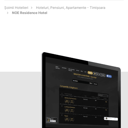
Șoimii Hotelieri
Hoteluri, Pensiuni, Apartamente - Timişoara
NOE Residence Hotel