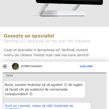
Gasește un specialist
Ranking-ul îi adună pe cei mai buni din industrie
Cauți un specialist in apropierea ta? Verificați motorul
nostru de căutare. Folosiți doar cele mai bune servicii!
ȘOIMII Hotelieri
Live chat
Căutare
03:54
Bună, suntem încântați să vă ajutăm! 🙂 Vă rugăm
să faceți clic pe subiectul de conversație
corespunzător! 🙂
Sunt un Laureat, vreau să ridic materiale de
Organizator Ranking
Plebiscyt
Contact