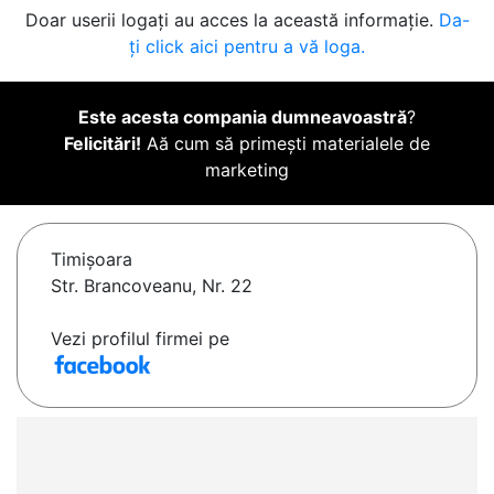
Doar userii logați au acces la această informație.
Da-
ți click aici pentru a vă loga.
Este acesta compania dumneavoastră
?
Felicitări!
Aă cum să primești materialele de
marketing
Timişoara
Str. Brancoveanu, Nr. 22
Vezi profilul firmei pe