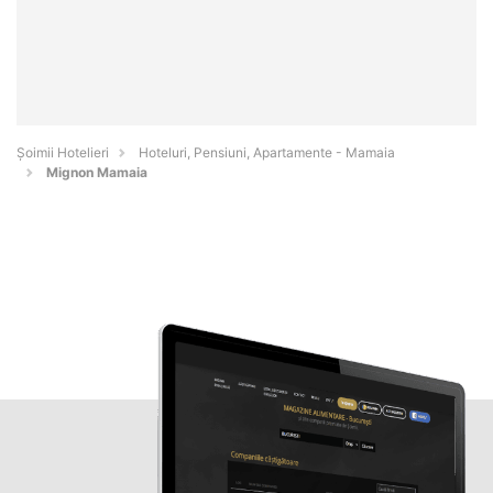
Șoimii Hotelieri
Hoteluri, Pensiuni, Apartamente - Mamaia
Mignon Mamaia