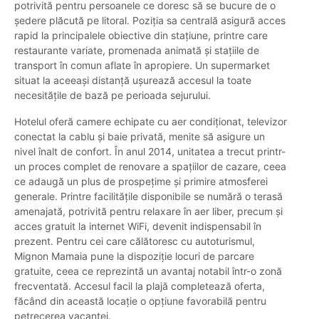
potrivită pentru persoanele ce doresc să se bucure de o
ședere plăcută pe litoral. Poziția sa centrală asigură acces
rapid la principalele obiective din stațiune, printre care
restaurante variate, promenada animată și stațiile de
transport în comun aflate în apropiere. Un supermarket
situat la aceeași distanță ușurează accesul la toate
necesitățile de bază pe perioada sejurului.
Hotelul oferă camere echipate cu aer condiționat, televizor
conectat la cablu și baie privată, menite să asigure un
nivel înalt de confort. În anul 2014, unitatea a trecut printr-
un proces complet de renovare a spațiilor de cazare, ceea
ce adaugă un plus de prospețime și primire atmosferei
generale. Printre facilitățile disponibile se numără o terasă
amenajată, potrivită pentru relaxare în aer liber, precum și
acces gratuit la internet WiFi, devenit indispensabil în
prezent. Pentru cei care călătoresc cu autoturismul,
Mignon Mamaia pune la dispoziție locuri de parcare
gratuite, ceea ce reprezintă un avantaj notabil într-o zonă
frecventată. Accesul facil la plajă completează oferta,
făcând din această locație o opțiune favorabilă pentru
petrecerea vacanței.