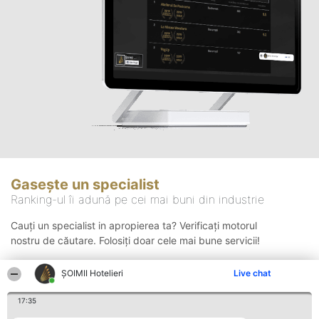
Gasește un specialist
Ranking-ul îi adună pe cei mai buni din industrie
Cauți un specialist in apropierea ta? Verificați motorul
nostru de căutare. Folosiți doar cele mai bune servicii!
ȘOIMII Hotelieri
Live chat
Căutare
17:35