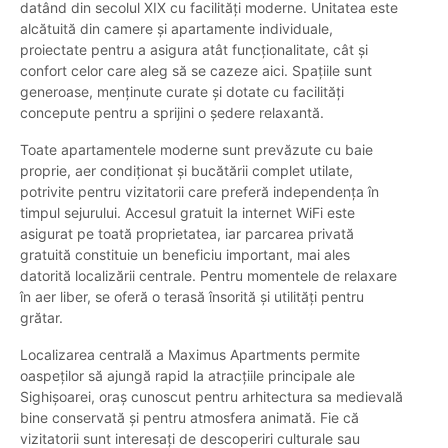
datând din secolul XIX cu facilități moderne. Unitatea este
alcătuită din camere și apartamente individuale,
proiectate pentru a asigura atât funcționalitate, cât și
confort celor care aleg să se cazeze aici. Spațiile sunt
generoase, menținute curate și dotate cu facilități
concepute pentru a sprijini o ședere relaxantă.
Toate apartamentele moderne sunt prevăzute cu baie
proprie, aer condiționat și bucătării complet utilate,
potrivite pentru vizitatorii care preferă independența în
timpul sejurului. Accesul gratuit la internet WiFi este
asigurat pe toată proprietatea, iar parcarea privată
gratuită constituie un beneficiu important, mai ales
datorită localizării centrale. Pentru momentele de relaxare
în aer liber, se oferă o terasă însorită și utilități pentru
grătar.
Localizarea centrală a Maximus Apartments permite
oaspeților să ajungă rapid la atracțiile principale ale
Sighișoarei, oraș cunoscut pentru arhitectura sa medievală
bine conservată și pentru atmosfera animată. Fie că
vizitatorii sunt interesați de descoperiri culturale sau