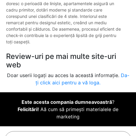
doresc o perioadă de liniște, apartamentele asigură un
cadru primitor, dotări moderne și standarde care
corespund unei clasificări de 4 stele. Interiorul este
remarcat pentru designul estetic, creând un mediu
confortabil și călduros. De asemenea, procesul eficient de
check-in contribuie la o experiență lipsită de griji pentru
toți oaspeții.
Review-uri pe mai multe site-uri
web
Doar userii logați au acces la această informație.
Da-
ți click aici pentru a vă loga.
Este acesta compania dumneavoastră
?
Felicitări!
Aă cum să primești materialele de
marketing