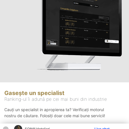
Gasește un specialist
Ranking-ul îi adună pe cei mai buni din industrie
Cauți un specialist in apropierea ta? Verificați motorul
nostru de căutare. Folosiți doar cele mai bune servicii!
ȘOIMII Hotelieri
Live chat