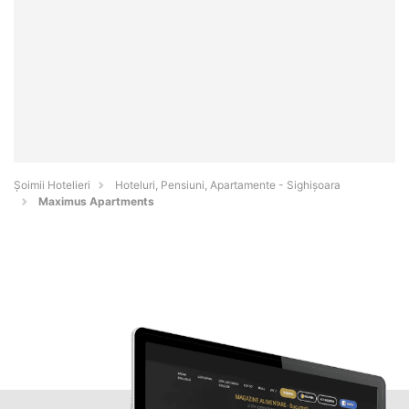
Șoimii Hotelieri
Hoteluri, Pensiuni, Apartamente - Sighişoara
Maximus Apartments