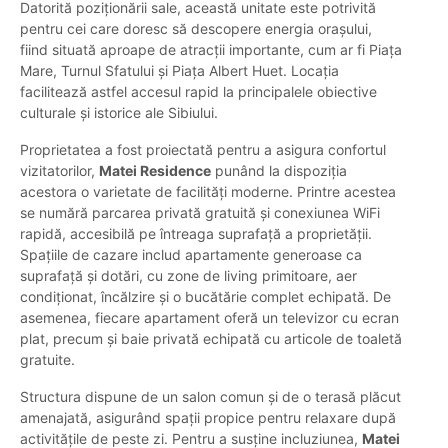
Datorită poziționării sale, această unitate este potrivită
pentru cei care doresc să descopere energia orașului,
fiind situată aproape de atracții importante, cum ar fi Piața
Mare, Turnul Sfatului și Piața Albert Huet. Locația
facilitează astfel accesul rapid la principalele obiective
culturale și istorice ale Sibiului.
Proprietatea a fost proiectată pentru a asigura confortul
vizitatorilor,
Matei Residence
punând la dispoziția
acestora o varietate de facilități moderne. Printre acestea
se numără parcarea privată gratuită și conexiunea WiFi
rapidă, accesibilă pe întreaga suprafață a proprietății.
Spațiile de cazare includ apartamente generoase ca
suprafață și dotări, cu zone de living primitoare, aer
condiționat, încălzire și o bucătărie complet echipată. De
asemenea, fiecare apartament oferă un televizor cu ecran
plat, precum și baie privată echipată cu articole de toaletă
gratuite.
Structura dispune de un salon comun și de o terasă plăcut
amenajată, asigurând spații propice pentru relaxare după
activitățile de peste zi. Pentru a susține incluziunea,
Matei