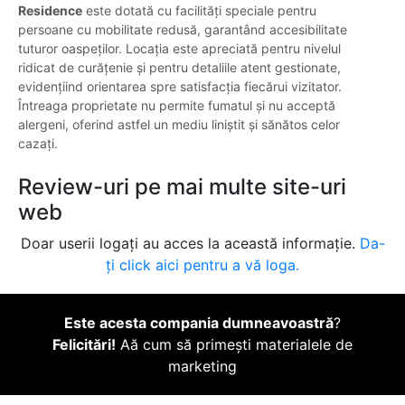
Residence
este dotată cu facilități speciale pentru
persoane cu mobilitate redusă, garantând accesibilitate
tuturor oaspeților. Locația este apreciată pentru nivelul
ridicat de curățenie și pentru detaliile atent gestionate,
evidențiind orientarea spre satisfacția fiecărui vizitator.
Întreaga proprietate nu permite fumatul și nu acceptă
alergeni, oferind astfel un mediu liniștit și sănătos celor
cazați.
Review-uri pe mai multe site-uri
web
Doar userii logați au acces la această informație.
Da-
ți click aici pentru a vă loga.
Este acesta compania dumneavoastră
?
Felicitări!
Aă cum să primești materialele de
marketing