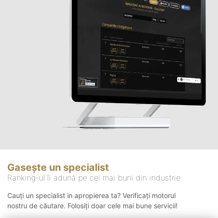
Gasește un specialist
Ranking-ul îi adună pe cei mai buni din industrie
Cauți un specialist in apropierea ta? Verificați motorul
nostru de căutare. Folosiți doar cele mai bune servicii!