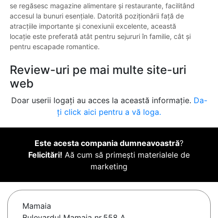
se regăsesc magazine alimentare și restaurante, facilitând
accesul la bunuri esențiale. Datorită poziționării față de
atracțiile importante și conexiunii excelente, această
locație este preferată atât pentru sejururi în familie, cât și
pentru escapade romantice.
Review-uri pe mai multe site-uri
web
Doar userii logați au acces la această informație.
Da-
ți click aici pentru a vă loga.
Este acesta compania dumneavoastră
?
Felicitări!
Aă cum să primești materialele de
marketing
Mamaia
Bulevardul Mamaia nr.558 A