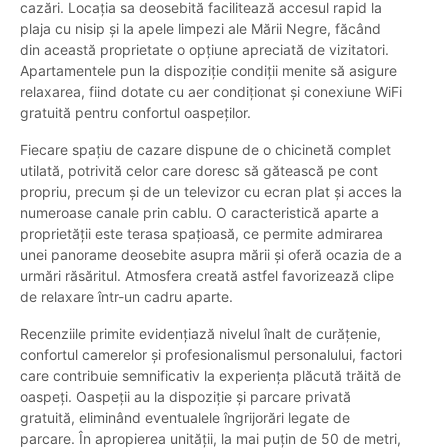
cazări. Locația sa deosebită facilitează accesul rapid la
plaja cu nisip și la apele limpezi ale Mării Negre, făcând
din această proprietate o opțiune apreciată de vizitatori.
Apartamentele pun la dispoziție condiții menite să asigure
relaxarea, fiind dotate cu aer condiționat și conexiune WiFi
gratuită pentru confortul oaspeților.
Fiecare spațiu de cazare dispune de o chicinetă complet
utilată, potrivită celor care doresc să gătească pe cont
propriu, precum și de un televizor cu ecran plat și acces la
numeroase canale prin cablu. O caracteristică aparte a
proprietății este terasa spațioasă, ce permite admirarea
unei panorame deosebite asupra mării și oferă ocazia de a
urmări răsăritul. Atmosfera creată astfel favorizează clipe
de relaxare într-un cadru aparte.
Recenziile primite evidențiază nivelul înalt de curățenie,
confortul camerelor și profesionalismul personalului, factori
care contribuie semnificativ la experiența plăcută trăită de
oaspeți. Oaspeții au la dispoziție și parcare privată
gratuită, eliminând eventualele îngrijorări legate de
parcare. În apropierea unității, la mai puțin de 50 de metri,