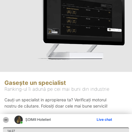
Gasește un specialist
Ranking-ul îi adună pe cei mai buni din industrie
Cauți un specialist in apropierea ta? Verificați motorul
nostru de căutare. Folosiți doar cele mai bune servicii!
ȘOIMII Hotelieri
Live chat
Căutare
14:27