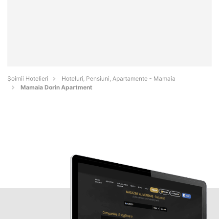
Șoimii Hotelieri
Hoteluri, Pensiuni, Apartamente - Mamaia
Mamaia Dorin Apartment