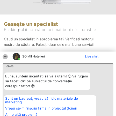
Gasește un specialist
Ranking-ul îi adună pe cei mai buni din industrie
Cauți un specialist in apropierea ta? Verificați motorul
nostru de căutare. Folosiți doar cele mai bune servicii!
ȘOIMII Hotelieri
Live chat
Căutare
09:03
Bună, suntem încântați să vă ajutăm! 🙂 Vă rugăm
să faceți clic pe subiectul de conversație
corespunzător! 🙂
Sunt un Laureat, vreau să ridic materiale de
Organizator Ranking
Plebiscyt
Contact
marketing
BRIGHT SOLUTIONS BR SRL
Câștigătorii
Contact
Aleea Timisul De Sus 2 Bl. A30
Lista Tuturor
Vreau să-mi înscriu firma in proiectul Șoimii
Sc. A Et. 4 Ap. 13 Cod 061952
Laureaților
Am o altă problemă
București
Reguli