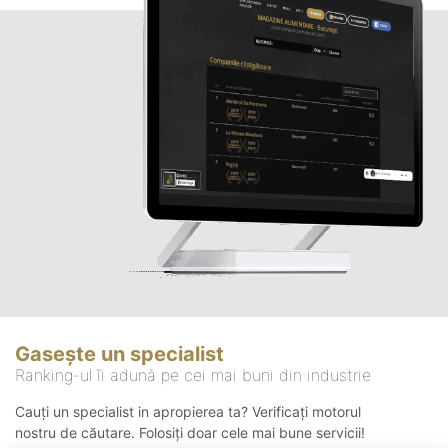
Gasește un specialist
Ranking-ul îi adună pe cei mai buni din industrie
Cauți un specialist in apropierea ta? Verificați motorul
nostru de căutare. Folosiți doar cele mai bune servicii!