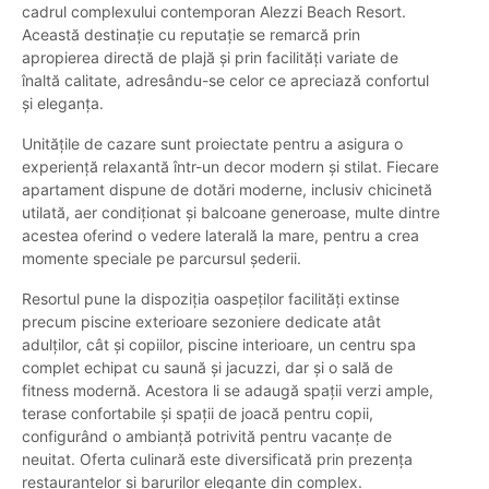
cadrul complexului contemporan Alezzi Beach Resort.
Această destinație cu reputație se remarcă prin
apropierea directă de plajă și prin facilități variate de
înaltă calitate, adresându-se celor ce apreciază confortul
și eleganța.
Unitățile de cazare sunt proiectate pentru a asigura o
experiență relaxantă într-un decor modern și stilat. Fiecare
apartament dispune de dotări moderne, inclusiv chicinetă
utilată, aer condiționat și balcoane generoase, multe dintre
acestea oferind o vedere laterală la mare, pentru a crea
momente speciale pe parcursul șederii.
Resortul pune la dispoziția oaspeților facilități extinse
precum piscine exterioare sezoniere dedicate atât
adulților, cât și copiilor, piscine interioare, un centru spa
complet echipat cu saună și jacuzzi, dar și o sală de
fitness modernă. Acestora li se adaugă spații verzi ample,
terase confortabile și spații de joacă pentru copii,
configurând o ambianță potrivită pentru vacanțe de
neuitat. Oferta culinară este diversificată prin prezența
restaurantelor și barurilor elegante din complex.