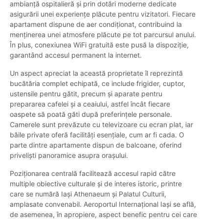
ambianță ospitalieră și prin dotări moderne dedicate
asigurării unei experiențe plăcute pentru vizitatori. Fiecare
apartament dispune de aer condiționat, contribuind la
menținerea unei atmosfere plăcute pe tot parcursul anului.
În plus, conexiunea WiFi gratuită este pusă la dispoziție,
garantând accesul permanent la internet.
Un aspect apreciat la această proprietate îl reprezintă
bucătăria complet echipată, ce include frigider, cuptor,
ustensile pentru gătit, precum și aparate pentru
prepararea cafelei și a ceaiului, astfel încât fiecare
oaspete să poată găti după preferințele personale.
Camerele sunt prevăzute cu televizoare cu ecran plat, iar
băile private oferă facilități esențiale, cum ar fi cada. O
parte dintre apartamente dispun de balcoane, oferind
priveliști panoramice asupra orașului.
Poziționarea centrală facilitează accesul rapid către
multiple obiective culturale și de interes istoric, printre
care se numără Iași Athenaeum și Palatul Culturii,
amplasate convenabil. Aeroportul Internațional Iași se află,
de asemenea, în apropiere, aspect benefic pentru cei care