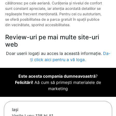
călătoresc pe cale aeriană. Curățenia și nivelul de confort
sunt constant apreciate, iar atenția acordată detaliilor se
regăsește frecvent menționată. Pentru cei cu autoturism,
se oferă posibilitatea de a parca gratuit în spații publice
din vecinătate, sporind accesibilitatea.
Review-uri pe mai multe site-uri
web
Doar userii logați au acces la această informație.
Da-
ți click aici pentru a vă loga.
Este acesta compania dumneavoastră
?
Felicitări!
Aă cum să primești materialele de
marketing
Iaşi
Vasile Lupu 138 bl A1