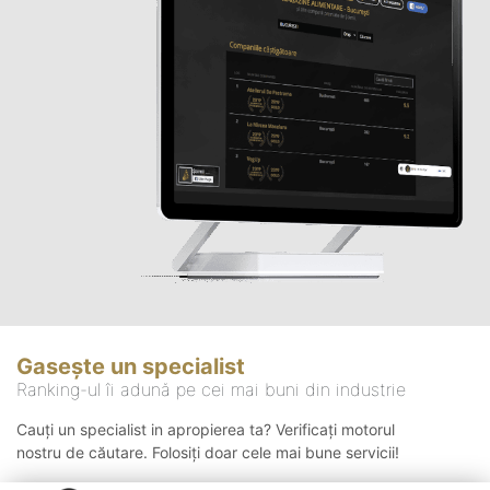
Gasește un specialist
Ranking-ul îi adună pe cei mai buni din industrie
Cauți un specialist in apropierea ta? Verificați motorul
nostru de căutare. Folosiți doar cele mai bune servicii!