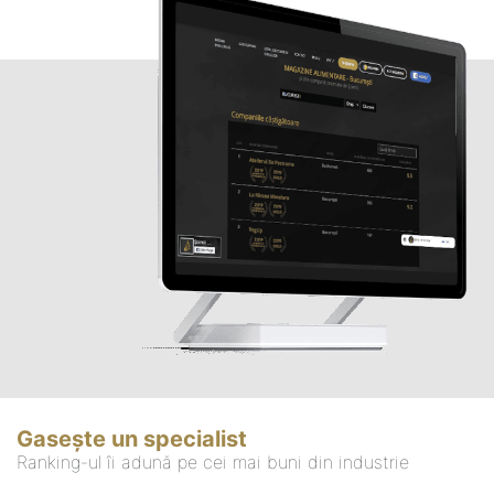
Gasește un specialist
Ranking-ul îi adună pe cei mai buni din industrie