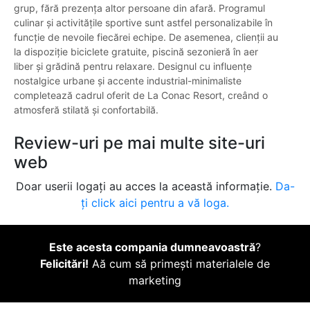
grup, fără prezența altor persoane din afară. Programul
culinar și activitățile sportive sunt astfel personalizabile în
funcție de nevoile fiecărei echipe. De asemenea, clienții au
la dispoziție biciclete gratuite, piscină sezonieră în aer
liber și grădină pentru relaxare. Designul cu influențe
nostalgice urbane și accente industrial-minimaliste
completează cadrul oferit de La Conac Resort, creând o
atmosferă stilată și confortabilă.
Review-uri pe mai multe site-uri
web
Doar userii logați au acces la această informație.
Da-
ți click aici pentru a vă loga.
Este acesta compania dumneavoastră
?
Felicitări!
Aă cum să primești materialele de
marketing