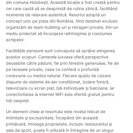
din comuna Hulubești. Această locație a fost creată pentru
cei care caută să se desprindă de rutina zilnică, facilitând
momente de relaxare autentică. Resortul adoptă un
concept unic pe piața din România, fiind destinat exclusiv
organizării de team building-uri și retrageri private, într-un
mediu proiectat să încurajeze reîntregirea și coeziunea
echipelor.
Facilitățile pensiunii sunt concepute să sprijine atingerea
acestor scopuri. Camerele luxoase oferă perspective
deosebite către pădure, fie prin ferestre generoase, fie de
pe terasele private, ceea ce conferă o profundă
conexiune cu mediul natural. Fiecare spațiu de cazare
dispune de sisteme de aer condiționat, izolare fonică,
televizoare cu ecran plat, băi individuale și balcoane, iar
conectivitatea la internet WiFi este oferită gratuit pentru
toți oaspeții.
Un element cheie al resortului este nivelul ridicat de
intimitate și exclusivitate. Începând din această
primăvară, întreaga proprietate, inclusiv restaurantul și
sala de sport, poate fi utilizată în întregime de un singur