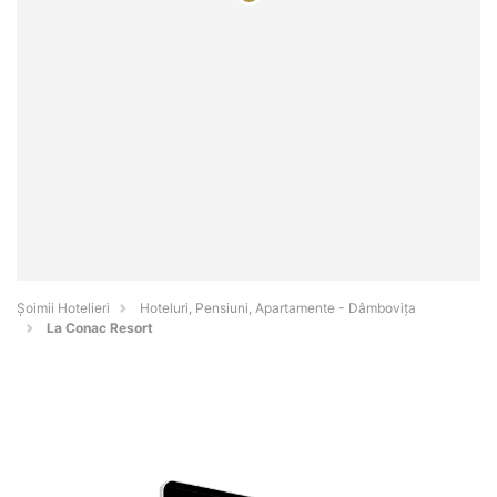
Șoimii Hotelieri
Hoteluri, Pensiuni, Apartamente - Dâmboviţa
La Conac Resort