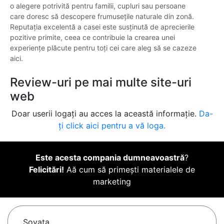
o alegere potrivită pentru familii, cupluri sau persoane
care doresc să descopere frumusețile naturale din zonă.
Reputația excelentă a casei este susținută de aprecierile
pozitive primite, ceea ce contribuie la crearea unei
experiențe plăcute pentru toți cei care aleg să se cazeze
aici.
Review-uri pe mai multe site-uri
web
Doar userii logați au acces la această informație.
Da-
ți click aici pentru a vă loga.
Este acesta compania dumneavoastră
?
Felicitări!
Aă cum să primești materialele de
marketing
Sovata