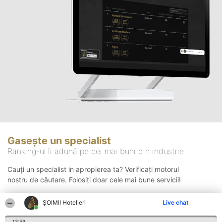
Gasește un specialist
Ranking-ul îi adună pe cei mai buni din industrie
Cauți un specialist in apropierea ta? Verificați motorul
nostru de căutare. Folosiți doar cele mai bune servicii!
ȘOIMII Hotelieri
Live chat
Căutare
13:59