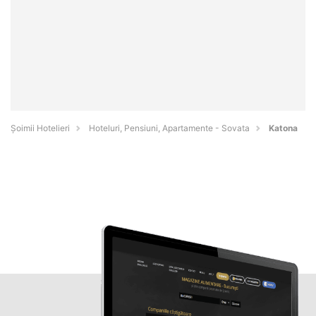
Șoimii Hotelieri
Hoteluri, Pensiuni, Apartamente - Sovata
Katona