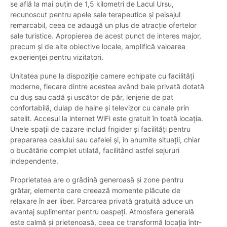
se află la mai puțin de 1,5 kilometri de Lacul Ursu,
recunoscut pentru apele sale terapeutice și peisajul
remarcabil, ceea ce adaugă un plus de atracție ofertelor
sale turistice. Apropierea de acest punct de interes major,
precum și de alte obiective locale, amplifică valoarea
experienței pentru vizitatori.
Unitatea pune la dispoziție camere echipate cu facilități
moderne, fiecare dintre acestea având baie privată dotată
cu duș sau cadă și uscător de păr, lenjerie de pat
confortabilă, dulap de haine și televizor cu canale prin
satelit. Accesul la internet WiFi este gratuit în toată locația.
Unele spații de cazare includ frigider și facilități pentru
prepararea ceaiului sau cafelei și, în anumite situații, chiar
o bucătărie complet utilată, facilitând astfel sejururi
independente.
Proprietatea are o grădină generoasă și zone pentru
grătar, elemente care creează momente plăcute de
relaxare în aer liber. Parcarea privată gratuită aduce un
avantaj suplimentar pentru oaspeți. Atmosfera generală
este calmă și prietenoasă, ceea ce transformă locația într-