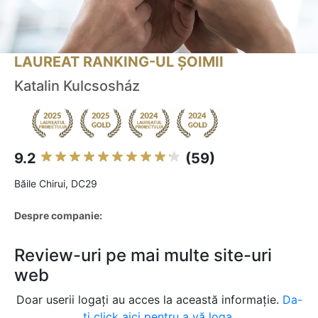
LAUREAT RANKING-UL ȘOIMII
Katalin Kulcsosház
9.2
(59)
Băile Chirui, DC29
Despre companie:
Review-uri pe mai multe site-uri
web
Doar userii logați au acces la această informație.
Da-
ți click aici pentru a vă loga.