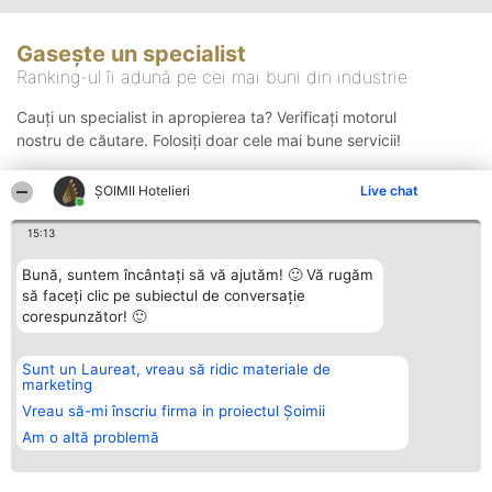
Gasește un specialist
Ranking-ul îi adună pe cei mai buni din industrie
Cauți un specialist in apropierea ta? Verificați motorul
nostru de căutare. Folosiți doar cele mai bune servicii!
ȘOIMII Hotelieri
Live chat
Căutare
15:13
Bună, suntem încântați să vă ajutăm! 🙂 Vă rugăm
să faceți clic pe subiectul de conversație
corespunzător! 🙂
Sunt un Laureat, vreau să ridic materiale de
Organizator Ranking
Plebiscyt
Contact
marketing
BRIGHT SOLUTIONS BR SRL
Câștigătorii
Contact
Aleea Timisul De Sus 2 Bl. A30
Lista Tuturor
Vreau să-mi înscriu firma in proiectul Șoimii
Sc. A Et. 4 Ap. 13 Cod 061952
Laureaților
Am o altă problemă
București
Reguli
CUI 36737675
Statut
tel: +40 770 990 492
Politica de
confidențialitate