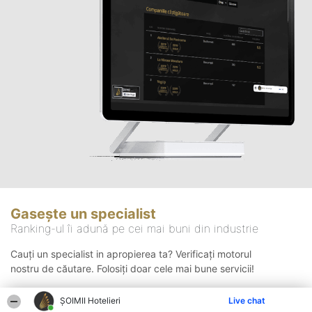
Gasește un specialist
Ranking-ul îi adună pe cei mai buni din industrie
Cauți un specialist in apropierea ta? Verificați motorul
nostru de căutare. Folosiți doar cele mai bune servicii!
ȘOIMII Hotelieri
Live chat