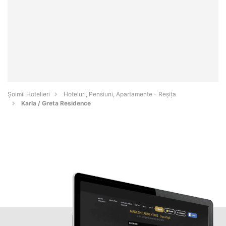
Șoimii Hotelieri
Hoteluri, Pensiuni, Apartamente - Reşiţa
Karla / Greta Residence