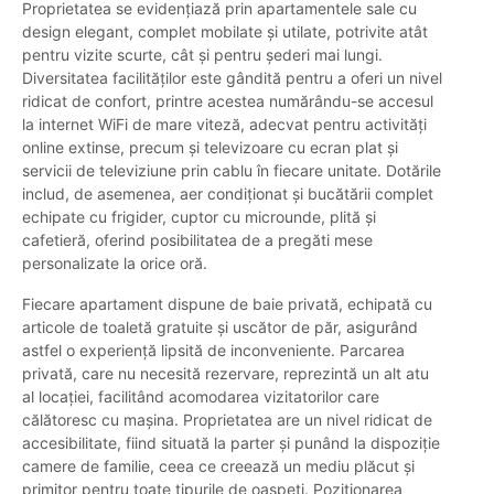
Proprietatea se evidențiază prin apartamentele sale cu
design elegant, complet mobilate și utilate, potrivite atât
pentru vizite scurte, cât și pentru șederi mai lungi.
Diversitatea facilităților este gândită pentru a oferi un nivel
ridicat de confort, printre acestea numărându-se accesul
la internet WiFi de mare viteză, adecvat pentru activități
online extinse, precum și televizoare cu ecran plat și
servicii de televiziune prin cablu în fiecare unitate. Dotările
includ, de asemenea, aer condiționat și bucătării complet
echipate cu frigider, cuptor cu microunde, plită și
cafetieră, oferind posibilitatea de a pregăti mese
personalizate la orice oră.
Fiecare apartament dispune de baie privată, echipată cu
articole de toaletă gratuite și uscător de păr, asigurând
astfel o experiență lipsită de inconveniente. Parcarea
privată, care nu necesită rezervare, reprezintă un alt atu
al locației, facilitând acomodarea vizitatorilor care
călătoresc cu mașina. Proprietatea are un nivel ridicat de
accesibilitate, fiind situată la parter și punând la dispoziție
camere de familie, ceea ce creează un mediu plăcut și
primitor pentru toate tipurile de oaspeți. Poziționarea