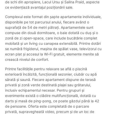
de schi din apropiere, Lacul Ursu și Salina Praid, aspecte
ce evidențiază avantajul poziționării sale.
Complexul este format din șapte apartamente individuale,
disponibile pe tot parcursul anului, fiecare având o
suprafață de 54 de metri pătrați. Apartamentele sunt
compuse din două dormitoare, o baie dotată cu duș și o
zonă de zi open-space, care include bucătărie complet
mobilată și un living cu canapea extensibilă. Printre dotări
se numără frigiderul, mașina de spălat vase, televizorul cu
ecran plat și accesul la Wi-Fi gratuit, elemente menite să
crească nivelul de confort.
Printre facilitățile pentru relaxare se află o piscină
exterioară încălzită, funcțională sezonier, ciubăr cu apă
sărată și saună. Fiecare apartament dispune de terasă
privată și zonă verde destinată plajei sau grătarului,
inclusiv echipamentul necesar. Pentru grupuri și
evenimente există o clădire multifuncțională, dotată cu
darts și masă de ping-pong, ce poate găzdui până la 42
de persoane. Oferta este completată de o parcare
privată, supravegheată video, precum și de un loc de