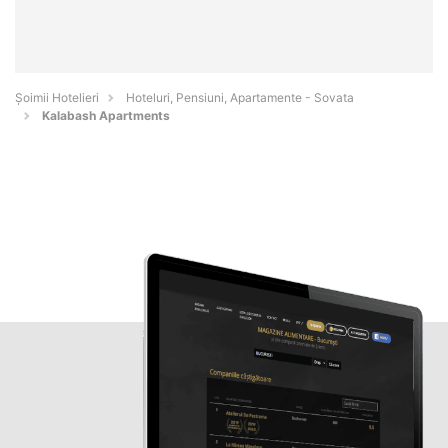
Șoimii Hotelieri
Hoteluri, Pensiuni, Apartamente - Sovata
Kalabash Apartments