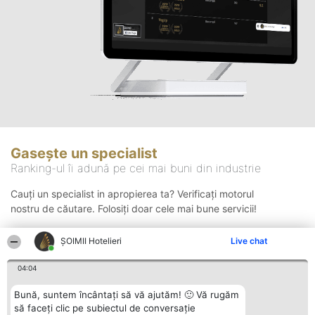
Gasește un specialist
Ranking-ul îi adună pe cei mai buni din industrie
Cauți un specialist in apropierea ta? Verificați motorul
nostru de căutare. Folosiți doar cele mai bune servicii!
ȘOIMII Hotelieri
Live chat
Căutare
04:04
Bună, suntem încântați să vă ajutăm! 🙂 Vă rugăm
să faceți clic pe subiectul de conversație