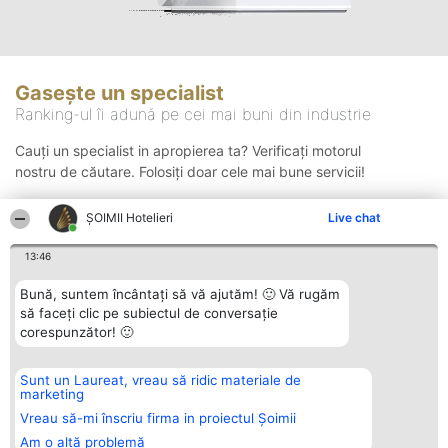
Gasește un specialist
Ranking-ul îi adună pe cei mai buni din industrie
Cauți un specialist in apropierea ta? Verificați motorul
nostru de căutare. Folosiți doar cele mai bune servicii!
ȘOIMII Hotelieri
Live chat
Căutare
13:46
Bună, suntem încântați să vă ajutăm! 🙂 Vă rugăm
să faceți clic pe subiectul de conversație
corespunzător! 🙂
Sunt un Laureat, vreau să ridic materiale de
Organizator Ranking
Plebiscyt
Contact
marketing
BRIGHT SOLUTIONS BR SRL
Câștigătorii
Contact
Aleea Timisul De Sus 2 Bl. A30
Lista Tuturor
Vreau să-mi înscriu firma in proiectul Șoimii
Sc. A Et. 4 Ap. 13 Cod 061952
Laureaților
Am o altă problemă
București
Reguli