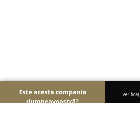
Este acesta compania
Verifica
dumneavoastră?
Șoimii Hotelieri
Hoteluri, Pensiuni, Apartamente