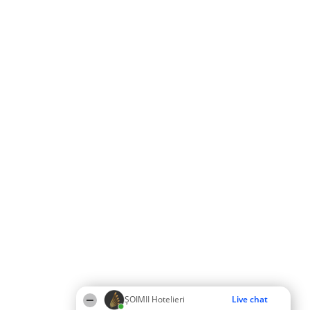
ȘOIMII Hotelieri
Live chat