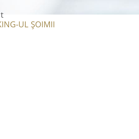
t
ING-UL ȘOIMII