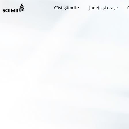
Câștigătorii
Județe și orașe