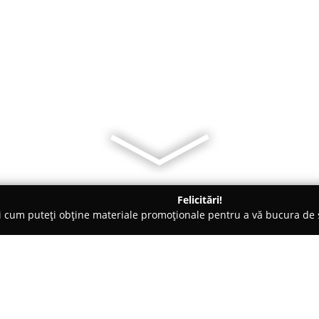
Felicitări!
ți cum puteți obține materiale promoționale pentru a vă bucura d
 - Roşiori de Vede
Hotel President