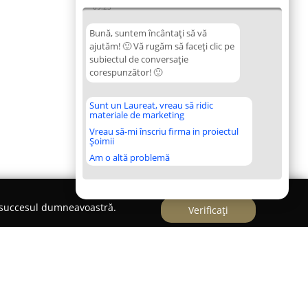
09:23
Bună, suntem încântați să vă
ajutăm! 🙂 Vă rugăm să faceți clic pe
subiectul de conversație
corespunzător! 🙂
Sunt un Laureat, vreau să ridic
materiale de marketing
Vreau să-mi înscriu firma in proiectul
Șoimii
Am o altă problemă
e succesul dumneavoastră.
Verificați