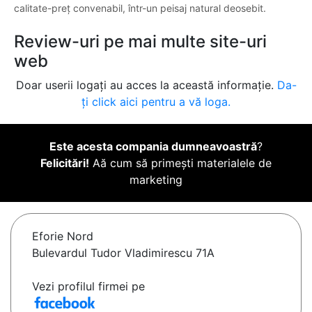
calitate-preț convenabil, într-un peisaj natural deosebit.
Review-uri pe mai multe site-uri
web
Doar userii logați au acces la această informație.
Da-
ți click aici pentru a vă loga.
Este acesta compania dumneavoastră
?
Felicitări!
Aă cum să primești materialele de
marketing
Eforie Nord
Bulevardul Tudor Vladimirescu 71A
Vezi profilul firmei pe