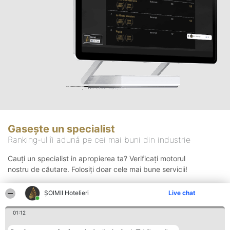
Gasește un specialist
Ranking-ul îi adună pe cei mai buni din industrie
Cauți un specialist in apropierea ta? Verificați motorul
nostru de căutare. Folosiți doar cele mai bune servicii!
ȘOIMII Hotelieri
Live chat
Căutare
01:12