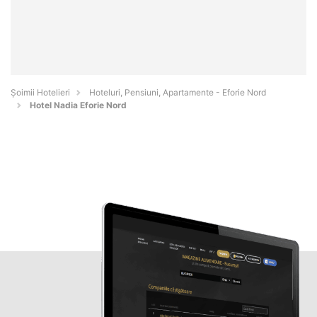
Șoimii Hotelieri
Hoteluri, Pensiuni, Apartamente - Eforie Nord
Hotel Nadia Eforie Nord