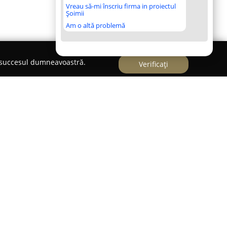
Vreau să-mi înscriu firma in proiectul
Șoimii
Am o altă problemă
e succesul dumneavoastră.
Verificați
Maramureș,
Hotel Ina
reprezintă o opțiune de
nă facilitățile moderne cu peisajele naturale ale
te oferă o ambianță primitoare și servicii
experiență de ședere relaxantă și bogată în
 zona centrală a României.