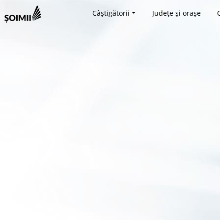
Câștigătorii
Județe și orașe