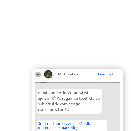
ȘOIMII Hotelieri
Live chat
12:53
Bună, suntem încântați să vă
ajutăm! 🙂 Vă rugăm să faceți clic pe
subiectul de conversație
corespunzător! 🙂
Sunt un Laureat, vreau să ridic
materiale de marketing