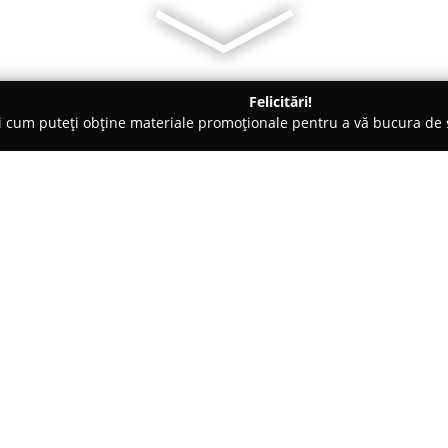
Felicitări!
ți cum puteți obține materiale promoționale pentru a vă bucura d
 - Borşa
Hotel Ina
Despre companie:
Localizat în orașul Borșa din 
cazare de trei stele care combi
regiunii montane. Această unita
dedicate, menite să asigure o 
oportunități de descoperire în