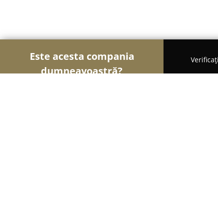
Este acesta compania
Verifica
dumneavoastră?
Șoimii Hotelieri
Hoteluri, Pensiuni, Apartamente
Hotel Ina
9
(177)
Borşa, Strada Moldovei nr. 80