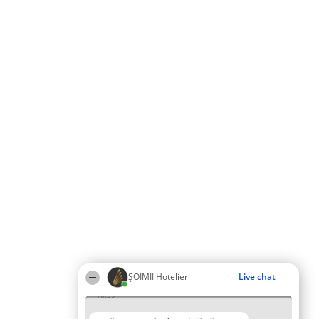
ȘOIMII Hotelieri
Live chat
10:39