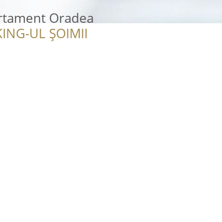
artament Oradea
ING-UL ȘOIMII