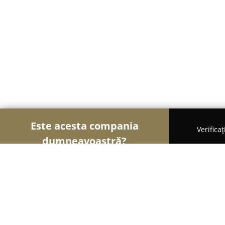
Este acesta compania
Verifica
dumneavoastră?
Șoimii Hotelieri
Hoteluri, Pensiuni, Apartamente
High level Apartament Oradea