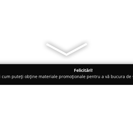
Felicitări!
ți cum puteți obține materiale promoționale pentru a vă bucura d
 - Oradea
High level Apartament Oradea