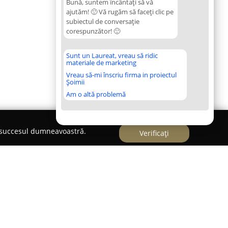
Bună, suntem încântați să vă
ajutăm! 🙂 Vă rugăm să faceți clic pe
subiectul de conversație
corespunzător! 🙂
Sunt un Laureat, vreau să ridic
materiale de marketing
Vreau să-mi înscriu firma in proiectul
Șoimii
Am o altă problemă
e succesul dumneavoastră.
Verificați