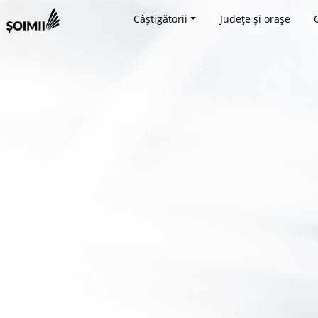
Câștigătorii
Județe și orașe