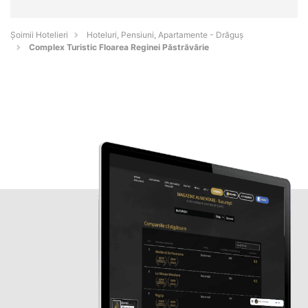
Șoimii Hotelieri
Hoteluri, Pensiuni, Apartamente - Drăguş
Complex Turistic Floarea Reginei Păstrăvărie