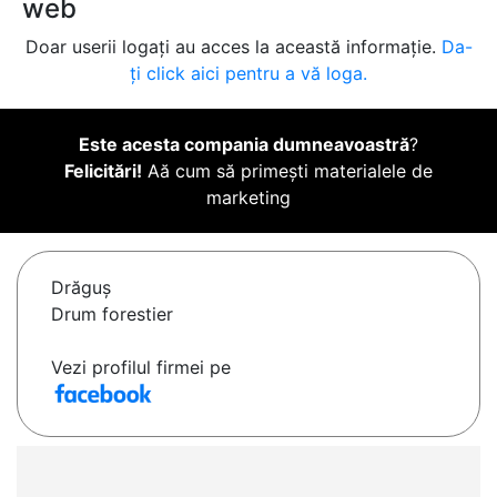
web
Doar userii logați au acces la această informație.
Da-
ți click aici pentru a vă loga.
Este acesta compania dumneavoastră
?
Felicitări!
Aă cum să primești materialele de
marketing
Drăguş
Drum forestier
Vezi profilul firmei pe