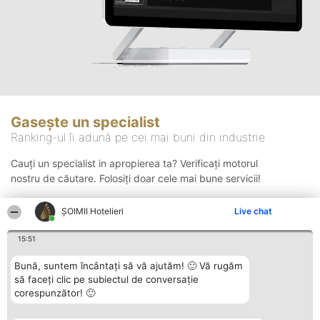
Gasește un specialist
Ranking-ul îi adună pe cei mai buni din industrie
Cauți un specialist in apropierea ta? Verificați motorul
nostru de căutare. Folosiți doar cele mai bune servicii!
ȘOIMII Hotelieri
Live chat
Căutare
15:51
Bună, suntem încântați să vă ajutăm! 🙂 Vă rugăm
să faceți clic pe subiectul de conversație
corespunzător! 🙂