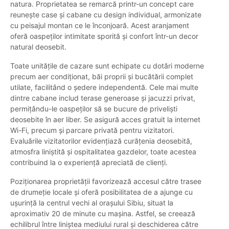
natura. Proprietatea se remarcă printr-un concept care
reunește case și cabane cu design individual, armonizate
cu peisajul montan ce le înconjoară. Acest aranjament
oferă oaspeților intimitate sporită și confort într-un decor
natural deosebit.
Toate unitățile de cazare sunt echipate cu dotări moderne
precum aer condiționat, băi proprii și bucătării complet
utilate, facilitând o ședere independentă. Cele mai multe
dintre cabane includ terase generoase și jacuzzi privat,
permițându-le oaspeților să se bucure de priveliști
deosebite în aer liber. Se asigură acces gratuit la internet
Wi-Fi, precum și parcare privată pentru vizitatori.
Evaluările vizitatorilor evidențiază curățenia deosebită,
atmosfra liniștită și ospitalitatea gazdelor, toate acestea
contribuind la o experiență apreciată de clienți.
Poziționarea proprietății favorizează accesul către trasee
de drumeție locale și oferă posibilitatea de a ajunge cu
ușurință la centrul vechi al orașului Sibiu, situat la
aproximativ 20 de minute cu mașina. Astfel, se creează
echilibrul între liniștea mediului rural și deschiderea către