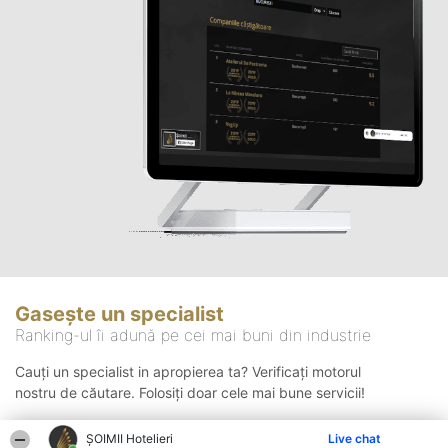
Gasește un specialist
Ranking-ul îi adună pe cei mai buni din industrie
Cauți un specialist in apropierea ta? Verificați motorul
nostru de căutare. Folosiți doar cele mai bune servicii!
ȘOIMII Hotelieri
Live chat