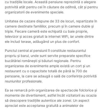
cu tradițiile locale. Această pensiune reprezintă o alegere
potrivită atât pentru cei în căutare de odihnă, cât și pentru
organizatorii de evenimente speciale.
Unitatea de cazare dispune de 33 de locuri, repartizate în
camere destinate familiilor, precum și în camere duble și
triple. Fiecare cameră este echipată cu baie proprie,
televizor și acces gratuit la internet WiFi, iar unele dintre
ele includ terase, adăugând un plus de confort.
Punctul central al pensiunii îl constituie restaurantul
propriu și barul, unde sunt servite preparate specifice
bucătăriei românești și băuturi regionale. Pentru
organizarea de evenimente ample există un cort și un
restaurant cu o capacitate totală de până la 700 de
persoane, la care se adaugă o sală de conferințe potrivită
reuniunilor profesionale.
Ea se remarcă prin organizarea de spectacole folclorice și
momente de divertisment, astfel încât vizitatorii au ocazia
să descopere tradițiile autentice ale zonei. Un aspect
apreciat este acceptarea gratuită a animalelor de