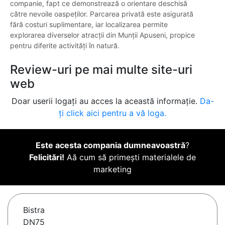
companie, fapt ce demonstrează o orientare deschisă
către nevoile oaspeților. Parcarea privată este asigurată
fără costuri suplimentare, iar localizarea permite
explorarea diverselor atracții din Munții Apuseni, propice
pentru diferite activități în natură.
Review-uri pe mai multe site-uri
web
Doar userii logați au acces la această informație.
Da-
ți click aici pentru a vă loga.
Este acesta compania dumneavoastră
?
Felicitări!
Aă cum să primești materialele de
marketing
Bistra
DN75