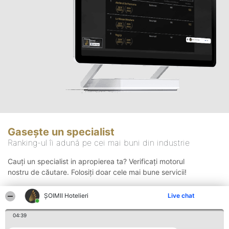
Gasește un specialist
Ranking-ul îi adună pe cei mai buni din industrie
Cauți un specialist in apropierea ta? Verificați motorul
nostru de căutare. Folosiți doar cele mai bune servicii!
ȘOIMII Hotelieri
Live chat
Căutare
04:39