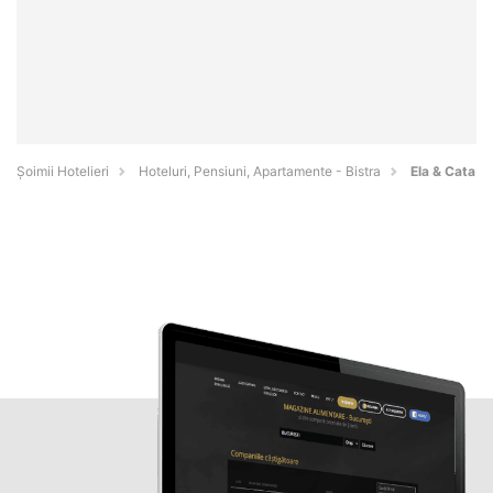
Șoimii Hotelieri
Hoteluri, Pensiuni, Apartamente - Bistra
Ela & Cata