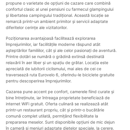
propune o varietate de opțiuni de cazare care combină
confortul clasic al unei pensiuni cu farmecul glampingului
și libertatea campingului tradițional. Această locație se
remarcă printr-un ambient primitor și servicii adaptate
diferitelor cerințe ale vizitatorilor.
Poziționarea avantajoasă facilitează explorarea
împrejurimilor, iar facilitățile moderne răspund atât
așteptărilor familiilor, cât și ale celor pasionați de aventură.
Printre dotări se numără o grădină extinsă destinată
relaxării în aer liber și un spațiu de grătar. Locația este
apreciată de iubitorii ciclismului, mai ales de cei ce
traversează ruta Eurovelo 6, oferindu-le biciclete gratuite
pentru descoperirea împrejurimilor.
Cazarea pune accent pe confort, camerele fiind curate și
bine întreținute, iar întreaga proprietate beneficiază de
internet WiFi gratuit. Oferta culinară se realizează atât
printr-un restaurant propriu, cât și printr-o bucătărie
comună complet utilată, permițând flexibilitate la
prepararea meselor. Sunt disponibile opțiuni de mic dejun
în cameră și meniuri adaptate dietelor speciale, la cerere.