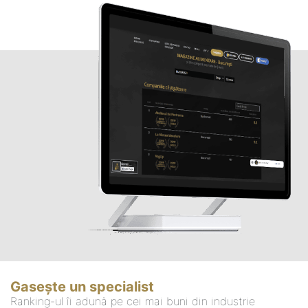
Gasește un specialist
Ranking-ul îi adună pe cei mai buni din industrie