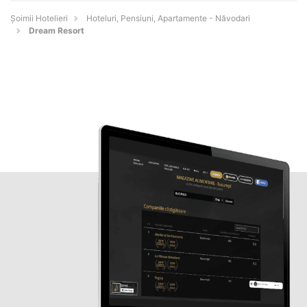
Șoimii Hotelieri
Hoteluri, Pensiuni, Apartamente - Năvodari
Dream Resort