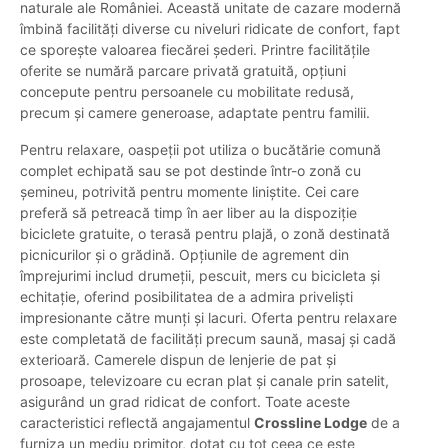
naturale ale României. Această unitate de cazare modernă
îmbină facilități diverse cu niveluri ridicate de confort, fapt
ce sporește valoarea fiecărei șederi. Printre facilitățile
oferite se numără parcare privată gratuită, opțiuni
concepute pentru persoanele cu mobilitate redusă,
precum și camere generoase, adaptate pentru familii.
Pentru relaxare, oaspeții pot utiliza o bucătărie comună
complet echipată sau se pot destinde într-o zonă cu
șemineu, potrivită pentru momente liniștite. Cei care
preferă să petreacă timp în aer liber au la dispoziție
biciclete gratuite, o terasă pentru plajă, o zonă destinată
picnicurilor și o grădină. Opțiunile de agrement din
împrejurimi includ drumeții, pescuit, mers cu bicicleta și
echitație, oferind posibilitatea de a admira priveliști
impresionante către munți și lacuri. Oferta pentru relaxare
este completată de facilități precum saună, masaj și cadă
exterioară. Camerele dispun de lenjerie de pat și
prosoape, televizoare cu ecran plat și canale prin satelit,
asigurând un grad ridicat de confort. Toate aceste
caracteristici reflectă angajamentul
Crossline Lodge
de a
furniza un mediu primitor, dotat cu tot ceea ce este