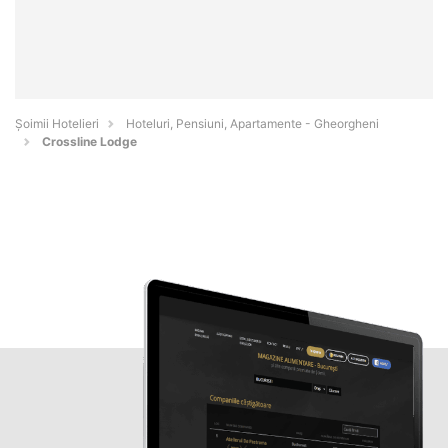
Șoimii Hotelieri
Hoteluri, Pensiuni, Apartamente - Gheorgheni
Crossline Lodge