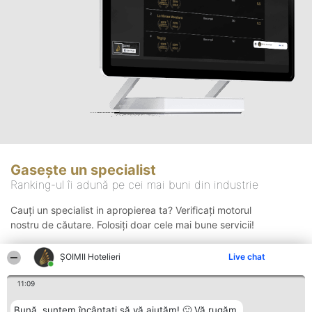
Gasește un specialist
Ranking-ul îi adună pe cei mai buni din industrie
Cauți un specialist in apropierea ta? Verificați motorul
nostru de căutare. Folosiți doar cele mai bune servicii!
ȘOIMII Hotelieri
Live chat
Căutare
11:09
Bună, suntem încântați să vă ajutăm! 🙂 Vă rugăm