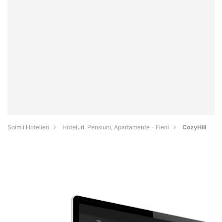
Șoimii Hotelieri
Hoteluri, Pensiuni, Apartamente - Fieni
CozyHill