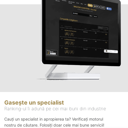
Gasește un specialist
Ranking-ul îi adună pe cei mai buni din industrie
Cauți un specialist in apropierea ta? Verificați motorul
nostru de căutare. Folosiți doar cele mai bune servicii!