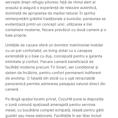
servește drept refugiu pitoresc față de ritmul alert al
orașului și asigură o experiență de relaxare autentică,
dominată de apropierea de mediul natural. În spiritul
reinterpretării grădinii tradiționale a bunicilor, pensiunea se
evidențiază printr-un concept unic: utilizarea a trei
containere moderne, fiecare prevăzut cu două camere și o
baie proprie.
Unitățile de cazare oferă un dormitor matrimonial mobilat
cu un pat confortabil, un living dotat cu o canapea
extensibilă și o baie cu duș, concepută pentru a garanta
intimitate și confort. Fiecare cameră beneficiază de
facilități moderne precum TV Smart, aer condiționat și
sistem de încălzire, pentru confort permanent indiferent
de anotimp. O fațadă din sticlă cu o ușă retractabilă
panoramică permite admirarea peisajului natural direct din
cameră.
Pe lângă spațiul locativ privat, CozyHill pune la dispoziție
o zonă comună spațioasă amenajată pentru servirea
mesei, cu bucătărie complet echipată, ideală pentru gătit
gustări sau mese elaborate. Facilitățile în aer liber includ