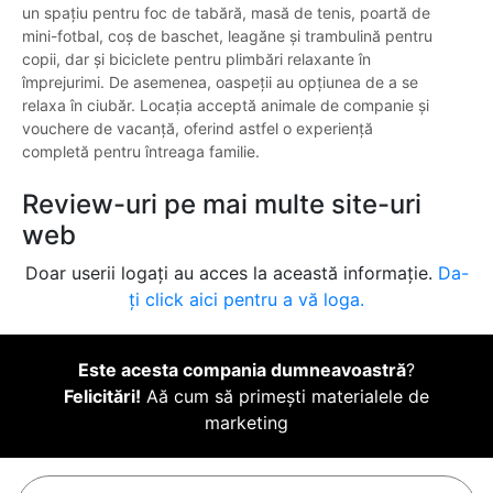
un spațiu pentru foc de tabără, masă de tenis, poartă de
mini-fotbal, coș de baschet, leagăne și trambulină pentru
copii, dar și biciclete pentru plimbări relaxante în
împrejurimi. De asemenea, oaspeții au opțiunea de a se
relaxa în ciubăr. Locația acceptă animale de companie și
vouchere de vacanță, oferind astfel o experiență
completă pentru întreaga familie.
Review-uri pe mai multe site-uri
web
Doar userii logați au acces la această informație.
Da-
ți click aici pentru a vă loga.
Este acesta compania dumneavoastră
?
Felicitări!
Aă cum să primești materialele de
marketing